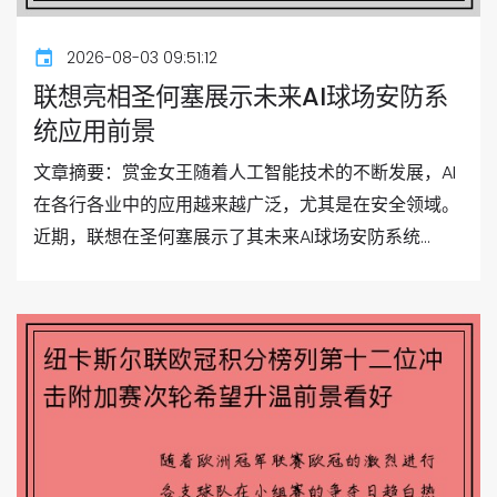
2026-08-03 09:51:12
联想亮相圣何塞展示未来AI球场安防系
统应用前景
文章摘要：赏金女王随着人工智能技术的不断发展，AI
在各行各业中的应用越来越广泛，尤其是在安全领域。
近期，联想在圣何塞展示了其未来AI球场安防系统...