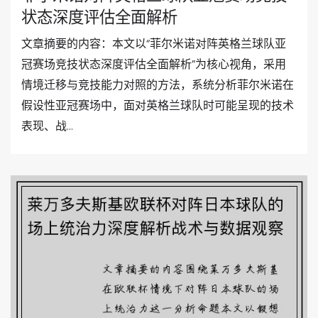
状态深度评估全面解析
文章摘要的内容：本文以“菲尔米诺对阵英格兰球队亚
冠赛场竞技状态深度评估全面解析”为核心视角，采用
情境迁移与竞技能力对照的方法，系统分析菲尔米诺在
假设性亚冠赛场中，面对英格兰球队时可能呈现的技术
表现、战...