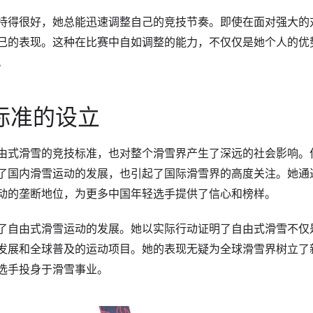
持得很好，她总能迅速调整自己的竞技节奏。即使在面对强大的
己的表现。这种在比赛中自如调整的能力，不仅仅是她个人的优
。
标准的设立
由式滑雪的竞技标准，也对整个滑雪界产生了深远的社会影响。
了国内滑雪运动的发展，也引起了国际滑雪界的高度关注。她通
动的垄断地位，为更多中国年轻选手提供了信心和榜样。
了自由式滑雪运动的发展。她以实际行动证明了自由式滑雪不仅
发展和全球普及的运动项目。她的表现无疑为全球滑雪界树立了
选手投身于滑雪事业。