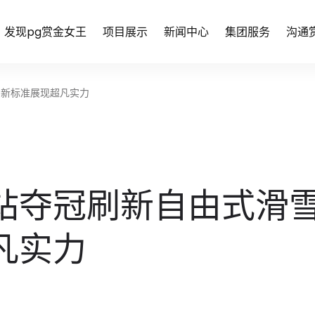
发现pg赏金女王
项目展示
新闻中心
集团服务
沟通
雪新标准展现超凡实力
站夺冠刷新自由式滑
凡实力