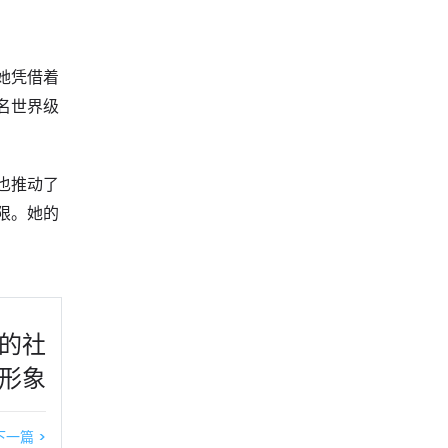
她凭借着
名世界级
也推动了
限。她的
的社
形象
下一篇 >