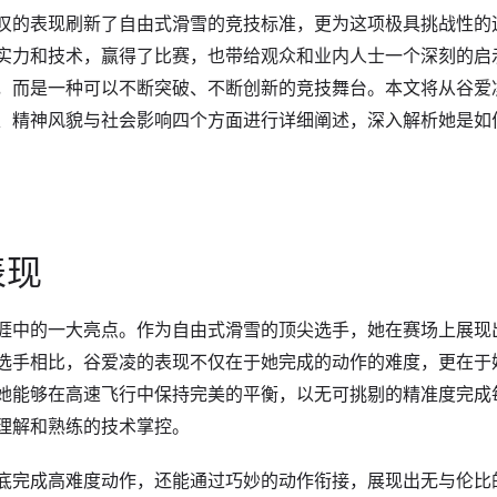
叹的表现刷新了自由式滑雪的竞技标准，更为这项极具挑战性的
实力和技术，赢得了比赛，也带给观众和业内人士一个深刻的启
，而是一种可以不断突破、不断创新的竞技舞台。本文将从谷爱
、精神风貌与社会影响四个方面进行详细阐述，深入解析她是如
表现
涯中的一大亮点。作为自由式滑雪的顶尖选手，她在赛场上展现
选手相比，谷爱凌的表现不仅在于她完成的动作的难度，更在于
她能够在高速飞行中保持完美的平衡，以无可挑剔的精准度完成
理解和熟练的技术掌控。
底完成高难度动作，还能通过巧妙的动作衔接，展现出无与伦比