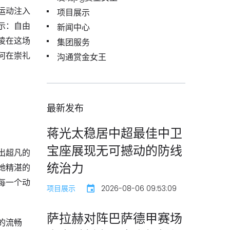
运动注入
项目展示
示：自由
新闻中心
凌在这场
集团服务
何在崇礼
沟通赏金女王
最新发布
蒋光太稳居中超最佳中卫
宝座展现无可撼动的防线
出超凡的
统治力
她精湛的
每一个动
项目展示
2026-08-06 09:53:09
萨拉赫对阵巴萨德甲赛场
的流畅