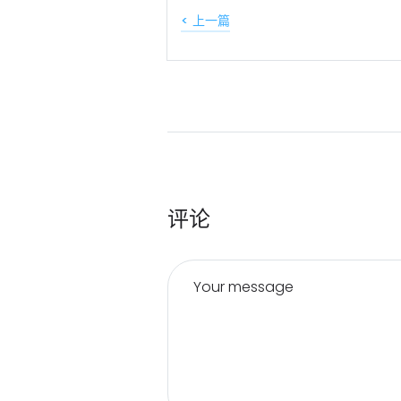
< 上一篇
评论
Your message