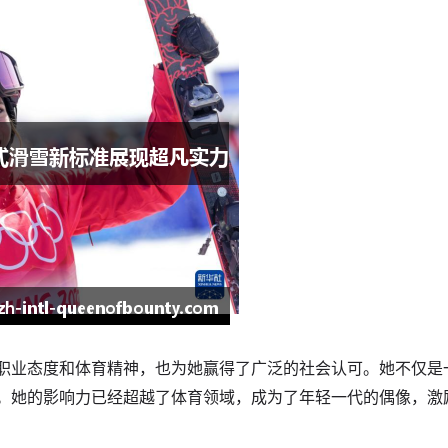
职业态度和体育精神，也为她赢得了广泛的社会认可。她不仅是
。她的影响力已经超越了体育领域，成为了年轻一代的偶像，激