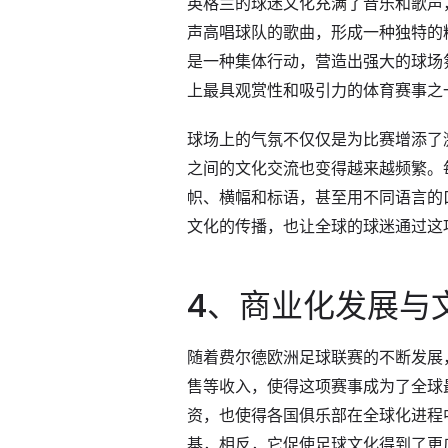
英格兰的球迷文化充满了音乐和歌声
声高唱球队的歌曲，形成一种独特的
是一种集体行动，营造出强大的球场
上最具观赏性和吸引力的体育赛事之
球场上的气氛不仅仅是为比赛增添了
之间的文化交流也变得越来越频繁。
帜、横幅和标语，甚至用不同语言的
文化的传播，也让全球的球迷通过这
4、商业化发展与
随着费尔德欧洲足球联赛的不断发展
售等收入，使得这项赛事成为了全球
资，也使得各国俱乐部在全球化进程
基，相反，它促使足球文化得到了更