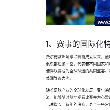
1、赛事的国际化
费尔德欧洲足球联赛自成立以来，便
俱乐部汇聚一堂，代表着不同国家和
使得联赛成为全球球迷的共同盛宴。
美洲等各大洲。
随着足球产业的全球化发展，费尔德
道，能够随时随地观看比赛并为心爱
迅速增长。每年的决赛，甚至一些常