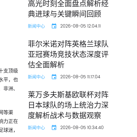
高光时刻全面盘点解析经
典进球与关键瞬间回顾
新闻中心
2026-08-05 12:04:11
菲尔米诺对阵英格兰球队
亚冠赛场竞技状态深度评
估全面解析
十支顶级
新闻中心
2026-08-05 11:17:04
水平，也
、非洲、
莱万多夫斯基欧联杯对阵
日本球队的场上统治力深
网等渠
度解析战术与数据观察
响力正在
新闻中心
2026-08-05 10:34:40
足球迷，