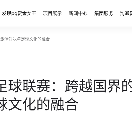
发现pg赏金女王
项目展示
新闻中心
集团服务
沟通
的激情对决与足球文化的融合
足球联赛：跨越国界
球文化的融合