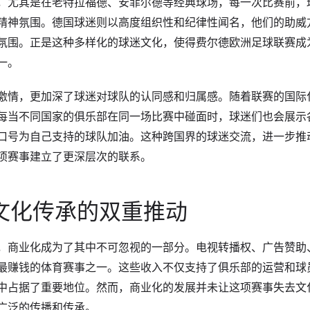
，尤其是在老特拉福德、安菲尔德等经典球场，每一次比赛前，
精神氛围。德国球迷则以高度组织性和纪律性闻名，他们的助威
氛围。正是这种多样化的球迷文化，使得费尔德欧洲足球联赛成
一。
激情，更加深了球迷对球队的认同感和归属感。随着联赛的国际
每当不同国家的俱乐部在同一场比赛中碰面时，球迷们也会展示
口号为自己支持的球队加油。这种跨国界的球迷交流，进一步推
项赛事建立了更深层次的联系。
文化传承的双重推动
，商业化成为了其中不可忽视的一部分。电视转播权、广告赞助
最赚钱的体育赛事之一。这些收入不仅支持了俱乐部的运营和球
中占据了重要地位。然而，商业化的发展并未让这项赛事失去文
广泛的传播和传承。