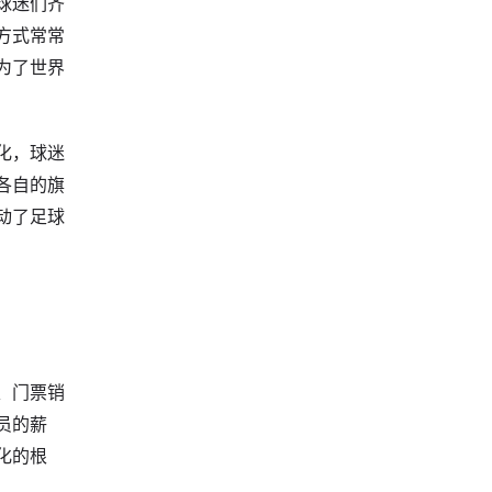
球迷们齐
方式常常
为了世界
化，球迷
各自的旗
动了足球
、门票销
员的薪
化的根