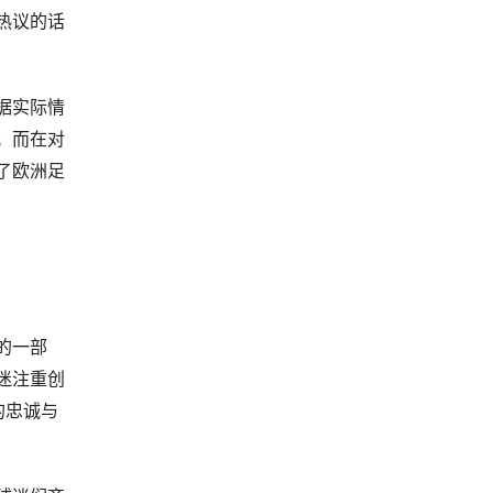
热议的话
据实际情
；而在对
了欧洲足
的一部
迷注重创
的忠诚与