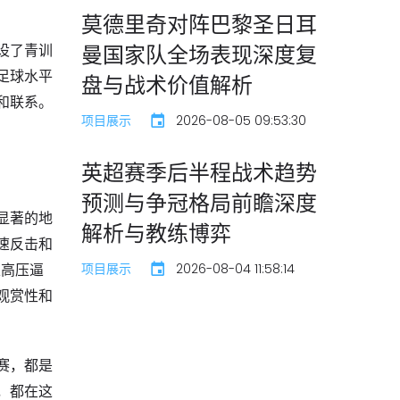
莫德里奇对阵巴黎圣日耳
设了青训
曼国家队全场表现深度复
足球水平
盘与战术价值解析
和联系。
项目展示
2026-08-05 09:53:30
英超赛季后半程战术趋势
预测与争冠格局前瞻深度
显著的地
解析与教练博弈
速反击和
以高压逼
项目展示
2026-08-04 11:58:14
观赏性和
赛，都是
，都在这