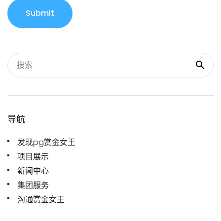
Submit
导航
发现pg赏金女王
项目展示
新闻中心
集团服务
沟通赏金女王