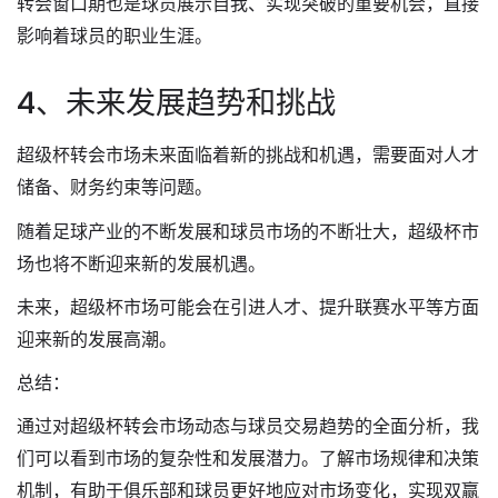
转会窗口期也是球员展示自我、实现突破的重要机会，直接
影响着球员的职业生涯。
4、未来发展趋势和挑战
超级杯转会市场未来面临着新的挑战和机遇，需要面对人才
储备、财务约束等问题。
随着足球产业的不断发展和球员市场的不断壮大，超级杯市
场也将不断迎来新的发展机遇。
未来，超级杯市场可能会在引进人才、提升联赛水平等方面
迎来新的发展高潮。
总结：
通过对超级杯转会市场动态与球员交易趋势的全面分析，我
们可以看到市场的复杂性和发展潜力。了解市场规律和决策
机制，有助于俱乐部和球员更好地应对市场变化，实现双赢