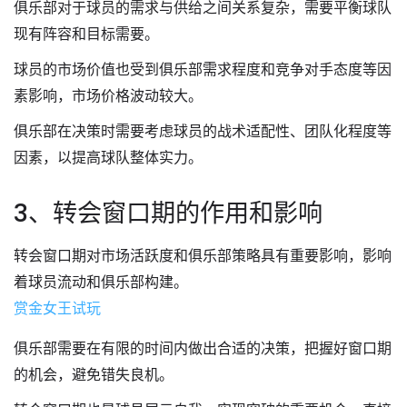
俱乐部对于球员的需求与供给之间关系复杂，需要平衡球队
现有阵容和目标需要。
球员的市场价值也受到俱乐部需求程度和竞争对手态度等因
素影响，市场价格波动较大。
俱乐部在决策时需要考虑球员的战术适配性、团队化程度等
因素，以提高球队整体实力。
3、转会窗口期的作用和影响
转会窗口期对市场活跃度和俱乐部策略具有重要影响，影响
着球员流动和俱乐部构建。
赏金女王试玩
俱乐部需要在有限的时间内做出合适的决策，把握好窗口期
的机会，避免错失良机。