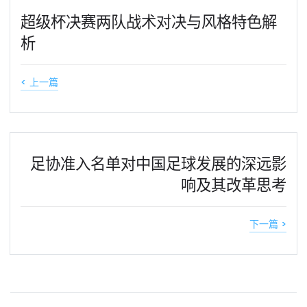
超级杯决赛两队战术对决与风格特色解
析
< 上一篇
足协准入名单对中国足球发展的深远影
响及其改革思考
下一篇 >