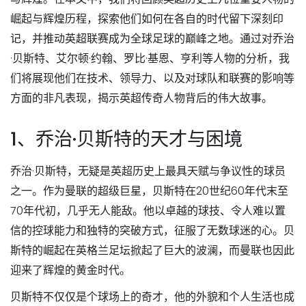
崛起与辉煌历程，探索他们如何在各自的时代留下深刻印
记，并推动英超联赛成为全球足球的巅峰之地。通过对乔治
·贝斯特、艾尔顿·约翰、罗比·基恩、亨利等人物的分析，我
们将展现他们在技术、领导力、以及对球队和联赛的影响等
方面的非凡表现，揭示英超传奇人物背后的伟大故事。
1、乔治·贝斯特的天才与困境
乔治·贝斯特，无疑是英超历史上最具天赋与争议性的球员
之一。作为曼联的超级巨星，贝斯特在20世纪60年代末至
70年代初，几乎无人能敌。他以卓越的球技、令人难以置
信的控球能力和独特的突破方式，征服了无数球迷的心。贝
斯特的崛起在英格兰足坛掀起了巨大的波澜，而曼联也因此
迎来了辉煌的黄金时代。
贝斯特不仅仅是个球场上的奇才，他的外貌和个人生活也成