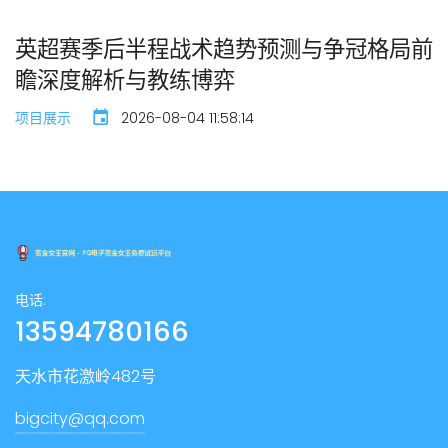
英超赛季后半程战术趋势预测与争冠格局前
瞻深度解析与教练博弈
项目展示
2026-08-04 11:58:14
电话:
13594780166
天水市花激岭482号
bigcity@qq.com