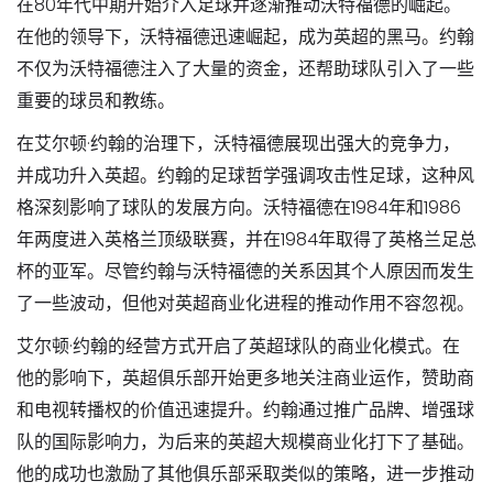
在80年代中期开始介入足球并逐渐推动沃特福德的崛起。
在他的领导下，沃特福德迅速崛起，成为英超的黑马。约翰
不仅为沃特福德注入了大量的资金，还帮助球队引入了一些
重要的球员和教练。
在艾尔顿·约翰的治理下，沃特福德展现出强大的竞争力，
并成功升入英超。约翰的足球哲学强调攻击性足球，这种风
格深刻影响了球队的发展方向。沃特福德在1984年和1986
年两度进入英格兰顶级联赛，并在1984年取得了英格兰足总
杯的亚军。尽管约翰与沃特福德的关系因其个人原因而发生
了一些波动，但他对英超商业化进程的推动作用不容忽视。
艾尔顿·约翰的经营方式开启了英超球队的商业化模式。在
他的影响下，英超俱乐部开始更多地关注商业运作，赞助商
和电视转播权的价值迅速提升。约翰通过推广品牌、增强球
队的国际影响力，为后来的英超大规模商业化打下了基础。
他的成功也激励了其他俱乐部采取类似的策略，进一步推动