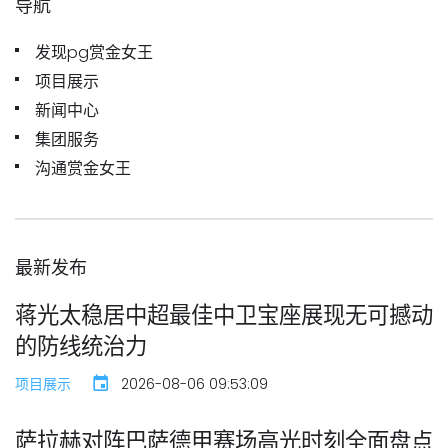
导航
发现pg赏金女王
项目展示
新闻中心
集团服务
沟通赏金女王
最新发布
蒋光太稳居中超最佳中卫宝座展现无可撼动
的防线统治力
项目展示
2026-08-06 09:53:09
萨拉赫对阵巴萨德甲赛场高光时刻全面盘点