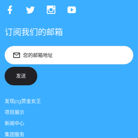
订阅我们的邮箱
您的邮箱地址
发送
发现pg赏金女王
项目展示
新闻中心
集团服务