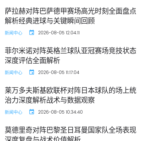
萨拉赫对阵巴萨德甲赛场高光时刻全面盘点
解析经典进球与关键瞬间回顾
新闻中心
2026-08-05 12:04:11
菲尔米诺对阵英格兰球队亚冠赛场竞技状态
深度评估全面解析
新闻中心
2026-08-05 11:17:04
莱万多夫斯基欧联杯对阵日本球队的场上统
治力深度解析战术与数据观察
新闻中心
2026-08-05 10:34:40
莫德里奇对阵巴黎圣日耳曼国家队全场表现
深度复盘与战术价值解析