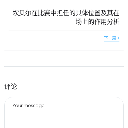
坎贝尔在比赛中担任的具体位置及其在
场上的作用分析
下一篇 >
评论
Your message