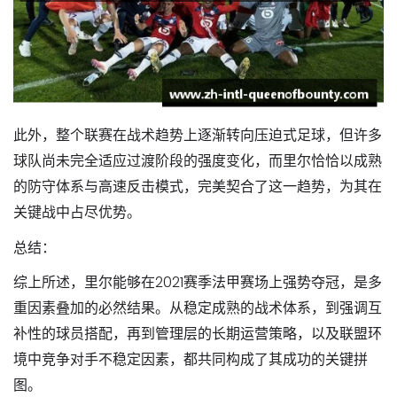
此外，整个联赛在战术趋势上逐渐转向压迫式足球，但许多
球队尚未完全适应过渡阶段的强度变化，而里尔恰恰以成熟
的防守体系与高速反击模式，完美契合了这一趋势，为其在
关键战中占尽优势。
总结：
综上所述，里尔能够在2021赛季法甲赛场上强势夺冠，是多
重因素叠加的必然结果。从稳定成熟的战术体系，到强调互
补性的球员搭配，再到管理层的长期运营策略，以及联盟环
境中竞争对手不稳定因素，都共同构成了其成功的关键拼
图。