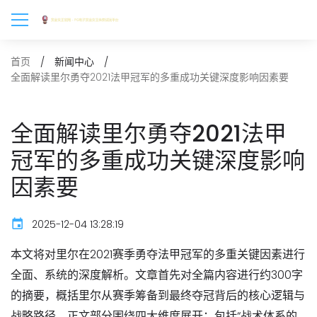
首页
新闻中心
全面解读里尔勇夺2021法甲冠军的多重成功关键深度影响因素要
全面解读里尔勇夺2021法甲
冠军的多重成功关键深度影响
因素要
2025-12-04 13:28:19
本文将对里尔在2021赛季勇夺法甲冠军的多重关键因素进行
全面、系统的深度解析。文章首先对全篇内容进行约300字
的摘要，概括里尔从赛季筹备到最终夺冠背后的核心逻辑与
战略路径。正文部分围绕四大维度展开：包括“战术体系的