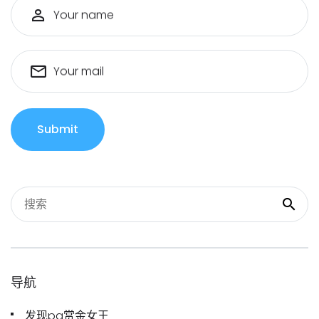
Your name
Your mail
Submit
导航
发现pg赏金女王