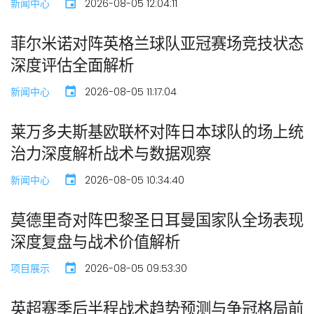
新闻中心
2026-08-05 12:04:11
菲尔米诺对阵英格兰球队亚冠赛场竞技状态
深度评估全面解析
新闻中心
2026-08-05 11:17:04
莱万多夫斯基欧联杯对阵日本球队的场上统
治力深度解析战术与数据观察
新闻中心
2026-08-05 10:34:40
莫德里奇对阵巴黎圣日耳曼国家队全场表现
深度复盘与战术价值解析
项目展示
2026-08-05 09:53:30
英超赛季后半程战术趋势预测与争冠格局前