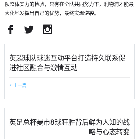
队整体实力的检验，只有在全队共同努力下，利物浦才能最
大化地发挥出自己的优势，最终实现逆袭。
英超球队球迷互动平台打造持久联系促
进社区融合与激情互动
< 上一篇
英足总杯曼市8球狂胜背后鲜为人知的战
略与心态转变