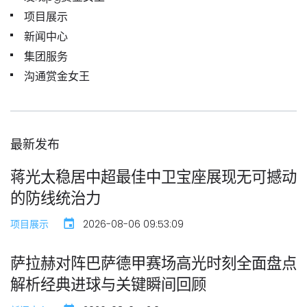
项目展示
新闻中心
集团服务
沟通赏金女王
最新发布
蒋光太稳居中超最佳中卫宝座展现无可撼动
的防线统治力
项目展示
2026-08-06 09:53:09
萨拉赫对阵巴萨德甲赛场高光时刻全面盘点
解析经典进球与关键瞬间回顾