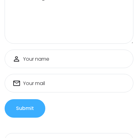
Your name
Your mail
Submit