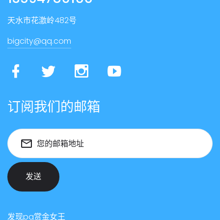
天水市花激岭482号
bigcity@qq.com
订阅我们的邮箱
您的邮箱地址
发送
发现pg赏金女王