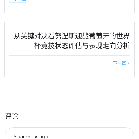
从关键对决看努涅斯迎战葡萄牙的世界
杯竞技状态评估与表现走向分析
下一篇 >
评论
Your message