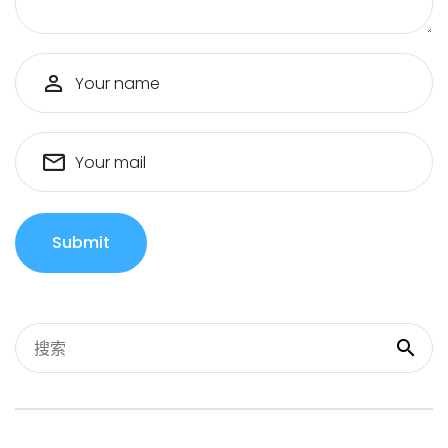
Your name
Your mail
Submit