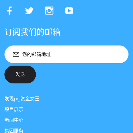
订阅我们的邮箱
您的邮箱地址
发送
发现pg赏金女王
项目展示
新闻中心
集团服务