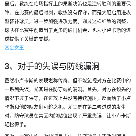
最后，教练在临场指挥上的果断决策也是逆转胜利的重要保
障。在比赛的最后时刻，教练没有保守，而是大胆启用进攻
型替补球员，进一步加强进攻力度。通过这样细致的调整，
球队在比赛中创造出了更多的破门机会，也为小卢卡斯的进
球提供了关键的支援。
赏金女王
3、对手的失误与防线漏洞
虽然小卢卡斯的表现堪称传奇，但不能忽视对方在比赛中的
一系列失误，尤其是在防守端的漏洞。首先，对方在领先的
情况下过于保守，在进攻上并没有持续施压，反而给了小卢
卡斯和他的队友们可趁之机。尤其是在第二粒进球的发生
时，防守球员在禁区内的站位出现了严重失误，让小卢卡斯
轻松得手。