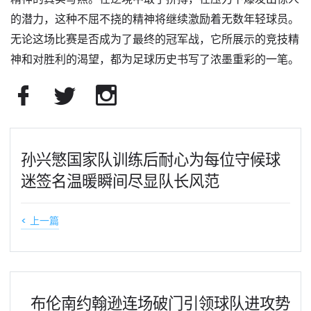
的潜力，这种不屈不挠的精神将继续激励着无数年轻球员。
无论这场比赛是否成为了最终的冠军战，它所展示的竞技精
神和对胜利的渴望，都为足球历史书写了浓墨重彩的一笔。
孙兴慜国家队训练后耐心为每位守候球
迷签名温暖瞬间尽显队长风范
< 上一篇
布伦南约翰逊连场破门引领球队进攻势