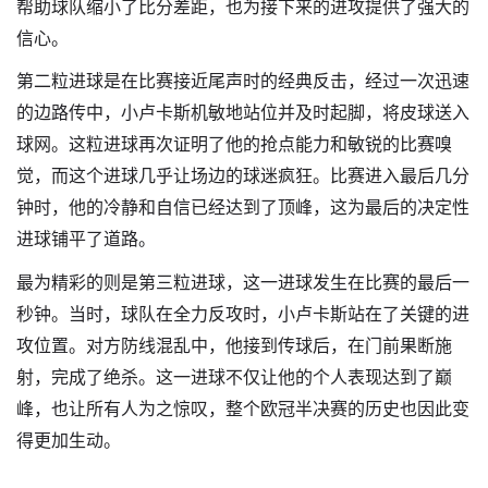
帮助球队缩小了比分差距，也为接下来的进攻提供了强大的
信心。
第二粒进球是在比赛接近尾声时的经典反击，经过一次迅速
的边路传中，小卢卡斯机敏地站位并及时起脚，将皮球送入
球网。这粒进球再次证明了他的抢点能力和敏锐的比赛嗅
觉，而这个进球几乎让场边的球迷疯狂。比赛进入最后几分
钟时，他的冷静和自信已经达到了顶峰，这为最后的决定性
进球铺平了道路。
最为精彩的则是第三粒进球，这一进球发生在比赛的最后一
秒钟。当时，球队在全力反攻时，小卢卡斯站在了关键的进
攻位置。对方防线混乱中，他接到传球后，在门前果断施
射，完成了绝杀。这一进球不仅让他的个人表现达到了巅
峰，也让所有人为之惊叹，整个欧冠半决赛的历史也因此变
得更加生动。