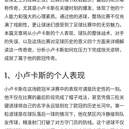
称传奇，尤其是小卢卡斯在关键时刻的爆发，体现了他的个
人能力和强大的心理素质。通过他的进球，整场比赛不仅充
满了戏剧性，更让球迷们感受到了足球比赛中的无穷魅力。
本篇文章将从小卢卡斯的个人表现、球队的整体战术、对手
的失误、以及这场比赛对足球历史的意义四个方面来详细解
读这一传奇夜，分析小卢卡斯如何在压力下完成惊天逆转，
成就了属于他的欧冠传奇。
1、小卢卡斯的个人表现
小卢卡斯在这场欧冠半决赛中的表现可谓是历史性的一刻。
他不仅在比赛的最后阶段完成了帽子戏法，甚至凭借三粒关
键进球将自己的名字永远铭刻在了欧冠的历史长河中。第一
粒进球是在球队落后一球的情况下，他在禁区内冷静接到队
友传球，精准射门打破了对方守门员的防线。这个进球不仅