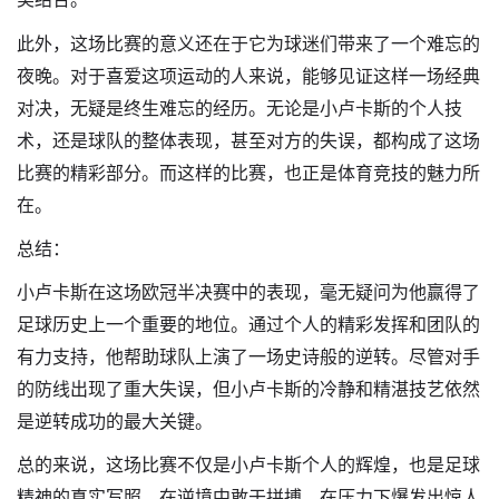
此外，这场比赛的意义还在于它为球迷们带来了一个难忘的
夜晚。对于喜爱这项运动的人来说，能够见证这样一场经典
对决，无疑是终生难忘的经历。无论是小卢卡斯的个人技
术，还是球队的整体表现，甚至对方的失误，都构成了这场
比赛的精彩部分。而这样的比赛，也正是体育竞技的魅力所
在。
总结：
小卢卡斯在这场欧冠半决赛中的表现，毫无疑问为他赢得了
足球历史上一个重要的地位。通过个人的精彩发挥和团队的
有力支持，他帮助球队上演了一场史诗般的逆转。尽管对手
的防线出现了重大失误，但小卢卡斯的冷静和精湛技艺依然
是逆转成功的最大关键。
总的来说，这场比赛不仅是小卢卡斯个人的辉煌，也是足球
精神的真实写照。在逆境中敢于拼搏，在压力下爆发出惊人