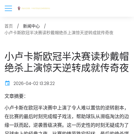
首页
新闻中心
小卢卡斯欧冠半决赛读秒戴帽绝杀上演惊天逆转成就传奇夜
小卢卡斯欧冠半决赛读秒戴帽
绝杀上演惊天逆转成就传奇夜
2026-04-02 13:28:22
文章摘要：
小卢卡斯在欧冠半决赛中上演了令人难以置信的逆转剧本，
在比赛的最后时刻完成帽子戏法，帮助球队从濒临淘汰的边
缘一跃而起，逆袭晋级决赛。这一历史性的时刻无疑成为了
足球史上的经典之夜。比赛的情节跌宕起伏，最后的绝杀堪