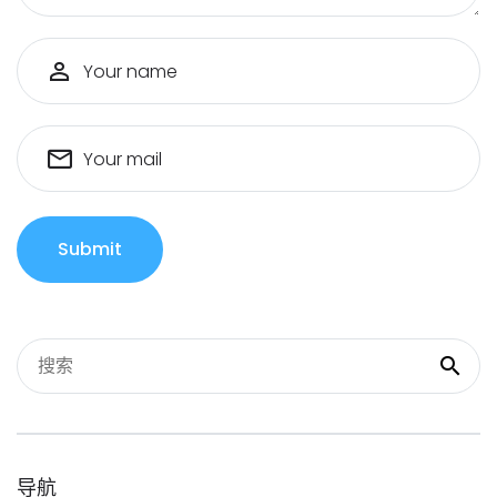
Your name
Your mail
Submit
导航