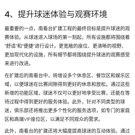
4、提升球迷体验与观赛环境
最重要的一点，南看台扩建工程的最终目标是提升球迷的观
赛体验。从球迷进入球场的第一刻起，所有设施都将围绕着
“舒适”和“便捷”进行设计。更宽敞的座位、更清晰的视野、
更加现代化的设施，所有细节都将围绕提升球迷的观赛感受
来进行改进。
在扩建后的南看台中，将增设多个休息区、餐饮区和娱乐区
域，以便球迷在比赛间隙得到更好的休息和放松。通过这些
新增的功能区域，球迷不仅可以更好地享受比赛，还能在等
待过程中得到更好的服务体验。此外，针对不同类型的球
迷，俱乐部还将推出更多个性化的服务选项，如专门的家庭
区和高端VIP座位区，以满足不同观众的需求。
此外，南看台的扩建还将大幅度提高球迷的互动体验。通过