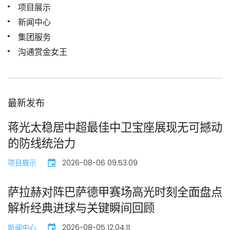
项目展示
新闻中心
集团服务
沟通赏金女王
最新发布
蒋光太稳居中超最佳中卫宝座展现无可撼动
的防线统治力
项目展示
2026-08-06 09:53:09
萨拉赫对阵巴萨德甲赛场高光时刻全面盘点
解析经典进球与关键瞬间回顾
新闻中心
2026-08-05 12:04:11