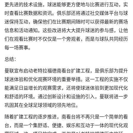
更先进的技术设施，球迷能够更方便地与比赛进行互动，实
时查看比赛数据和资讯。俱乐部还将通过社交媒体平台与球
迷保持互动，确保他们在比赛期间随时可以获得最新的赛场
信息和活动通知。这些改进将大大提升球迷的参与感，让他
们在观看比赛时不仅仅是一个旁观者，而是与球队共同经历
每一场赛事。
总结：
曼联宣布启动老特拉福德南看台扩建工程，是俱乐部为提升
球迷体验和优化观赛环境的重要举措。这一工程的实施不仅
能满足日益增长的观赛需求，还将使球迷体验到更加现代化
和舒适的环境。通过创新设计和设施的引入，曼联将进一步
巩固其在全球足球领域的领先地位。
随着扩建工程的逐步推进，南看台将不再只是一个简单的看
台，而是一个集舒适、便捷、娱乐和互动于一体的现代化观