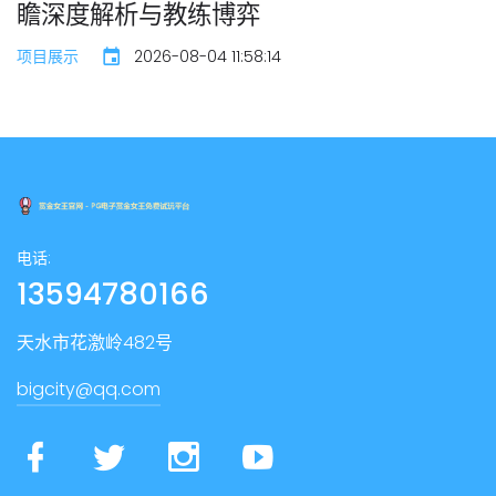
瞻深度解析与教练博弈
项目展示
2026-08-04 11:58:14
电话:
13594780166
天水市花激岭482号
bigcity@qq.com