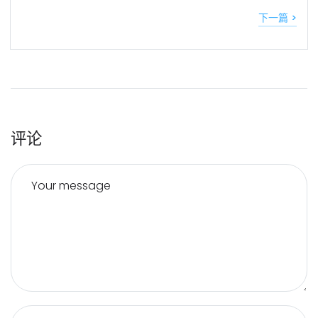
下一篇 >
评论
Your message