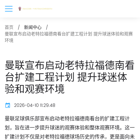
首页
新闻中心
曼联宣布启动老特拉福德南看台扩建工程计划 提升球迷体验和观赛
环境
曼联宣布启动老特拉福德南看
台扩建工程计划 提升球迷体
验和观赛环境
2026-04-10 11:29:48
曼联足球俱乐部宣布启动老特拉福德南看台的扩建工程计
划，旨在进一步提升球迷的观赛体验和整体观赛环境。这一
扩建计划不仅是对老特拉福德球场历史的传承，更是面向未