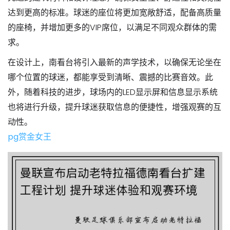
达到更高的标准。球迷的座位将更加宽敞舒适，配备高质量
的座椅，并增加更多的VIP席位，以满足不同观众群体的需
求。
在设计上，南看台将引入最新的声学技术，以确保无论坐在
哪个位置的球迷，都能享受到清晰、震撼的比赛音效。此
外，随着科技的进步，球场内的LED显示屏和信息显示系统
也将进行升级，提升球迷获取信息的便捷性，增强观赛的互
动性。
pg赏金女王