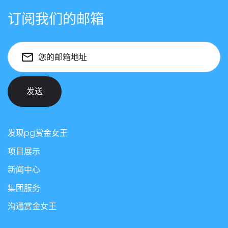
订阅我们的邮箱
您的邮箱地址
发送
发现pg赏金女王
项目展示
新闻中心
集团服务
沟通赏金女王