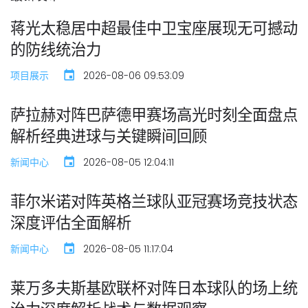
蒋光太稳居中超最佳中卫宝座展现无可撼动
的防线统治力
项目展示
2026-08-06 09:53:09
萨拉赫对阵巴萨德甲赛场高光时刻全面盘点
解析经典进球与关键瞬间回顾
新闻中心
2026-08-05 12:04:11
菲尔米诺对阵英格兰球队亚冠赛场竞技状态
深度评估全面解析
新闻中心
2026-08-05 11:17:04
莱万多夫斯基欧联杯对阵日本球队的场上统