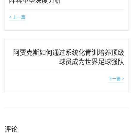
阵容重塑深度分析
< 上一篇
阿贾克斯如何通过系统化青训培养顶级
球员成为世界足球强队
下一篇 >
评论