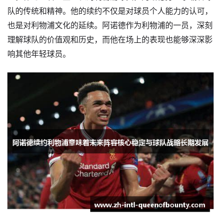
队的传统和精神。他的续约不仅是对球员个人能力的认可，
也是对利物浦文化的延续。阿诺德作为利物浦的一员，深刻
理解球队的价值观和历史，而他在场上的表现也能够深深影
响其他年轻球员。