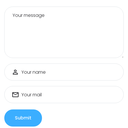
Your message
Your name
Your mail
Submit