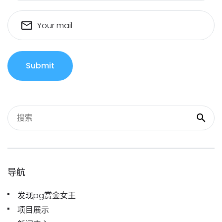
Your mail
Submit
导航
发现pg赏金女王
项目展示