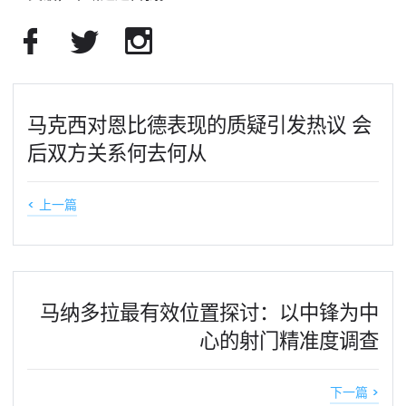
马克西对恩比德表现的质疑引发热议 会
后双方关系何去何从
< 上一篇
马纳多拉最有效位置探讨：以中锋为中
心的射门精准度调查
下一篇 >