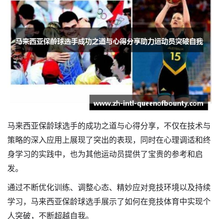
马来西亚保龄球选手的成功之道与心得分享，不仅在技术与
策略的深入应用上展现了突出的表现，同时在心理调适和终
身学习的实践中，也为其他运动员提供了宝贵的参考和启
发。
通过不断优化训练、调整心态、精妙应对竞技环境以及持续
学习，马来西亚保龄球选手展示了如何在竞技体育中实现个
人突破，不断超越自我。