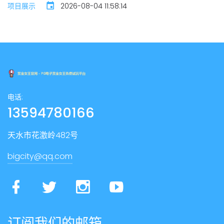
项目展示
2026-08-04 11:58:14
电话:
13594780166
天水市花激岭482号
bigcity@qq.com
订阅我们的邮箱