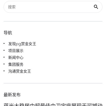
导航
发现pg赏金女王
项目展示
新闻中心
集团服务
沟通赏金女王
最新发布