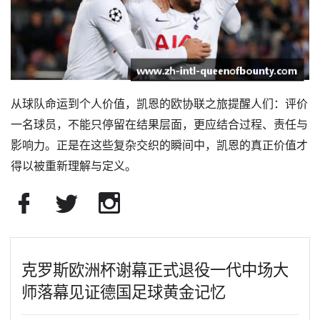
从球队命运到个人价值，凯恩的欧协联之旅提醒人们：评价
一名球员，不能只停留在结果层面，更应结合过程、责任与
影响力。正是在这些复杂交织的瞬间中，凯恩的真正价值才
得以被重新理解与定义。
克罗斯欧洲杯谢幕正式退役一代中场大
师落幕见证德国足球黄金记忆