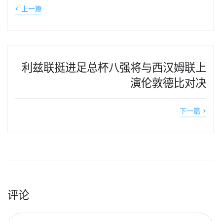
< 上一篇
利兹联挺进足总杯八强将与西汉姆联上
演伦敦德比对决
下一篇 >
评论