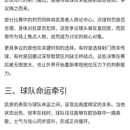
近在咫尺的射门偏出，直接导致球队未能提前锁定胜局，争
议随之而来。
部分比赛中的判罚同样将凯恩卷入舆论中心。点球判罚是否
合理、身体对抗是否犯规，这些争议镜头被反复回放，而凯
恩作为场上焦点人物，自然成为讨论的核心对象。
更具争议的是他在关键时刻的选择。有时是选择射门而非传
球，有时是回撤过深导致禁区内缺乏终结点。这些决策在赛
后被无限放大，也让外界开始重新审视他在压力下的判断能
力。
三、球队命运牵引
凯恩的表现与球队命运之间，呈现出高度绑定的关系。当他
状态出色、效率在线时，球队往往能够在欧协联中一路高
歌，士气与信心同步提升，形成正向循环。