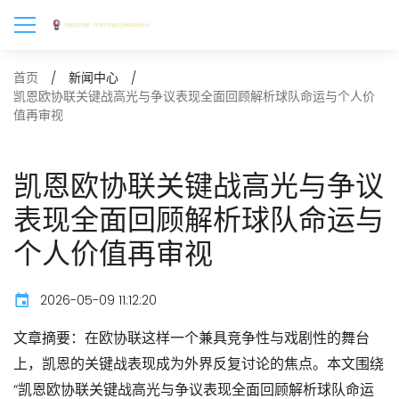
首页
新闻中心
凯恩欧协联关键战高光与争议表现全面回顾解析球队命运与个人价
值再审视
凯恩欧协联关键战高光与争议
表现全面回顾解析球队命运与
个人价值再审视
2026-05-09 11:12:20
文章摘要：在欧协联这样一个兼具竞争性与戏剧性的舞台
上，凯恩的关键战表现成为外界反复讨论的焦点。本文围绕
“凯恩欧协联关键战高光与争议表现全面回顾解析球队命运