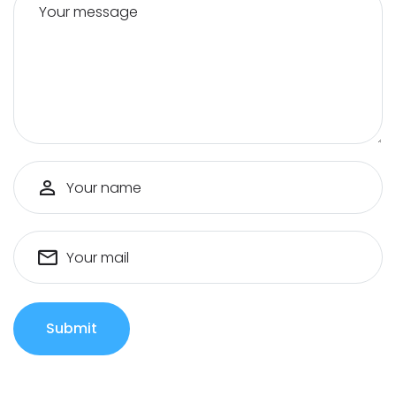
Your message
Your name
Your mail
Submit