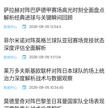
萨拉赫对阵巴萨德甲赛场高光时刻全面盘点
解析经典进球与关键瞬间回顾
新闻中心
2026-08-05 12:04:11
菲尔米诺对阵英格兰球队亚冠赛场竞技状态
深度评估全面解析
新闻中心
2026-08-05 11:17:04
莱万多夫斯基欧联杯对阵日本球队的场上统
治力深度解析战术与数据观察
新闻中心
2026-08-05 10:34:40
莫德里奇对阵巴黎圣日耳曼国家队全场表现