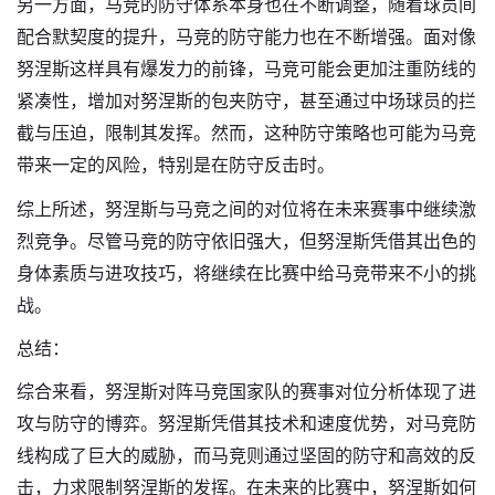
另一方面，马竞的防守体系本身也在不断调整，随着球员间
配合默契度的提升，马竞的防守能力也在不断增强。面对像
努涅斯这样具有爆发力的前锋，马竞可能会更加注重防线的
紧凑性，增加对努涅斯的包夹防守，甚至通过中场球员的拦
截与压迫，限制其发挥。然而，这种防守策略也可能为马竞
带来一定的风险，特别是在防守反击时。
综上所述，努涅斯与马竞之间的对位将在未来赛事中继续激
烈竞争。尽管马竞的防守依旧强大，但努涅斯凭借其出色的
身体素质与进攻技巧，将继续在比赛中给马竞带来不小的挑
战。
总结：
综合来看，努涅斯对阵马竞国家队的赛事对位分析体现了进
攻与防守的博弈。努涅斯凭借其技术和速度优势，对马竞防
线构成了巨大的威胁，而马竞则通过坚固的防守和高效的反
击，力求限制努涅斯的发挥。在未来的比赛中，努涅斯如何