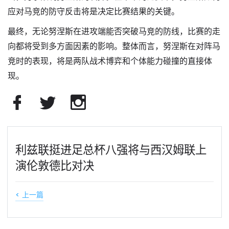
应对马竞的防守反击将是决定比赛结果的关键。
最终，无论努涅斯在进攻端能否突破马竞的防线，比赛的走
向都将受到多方面因素的影响。整体而言，努涅斯在对阵马
竞时的表现，将是两队战术博弈和个体能力碰撞的直接体
现。
利兹联挺进足总杯八强将与西汉姆联上
演伦敦德比对决
< 上一篇