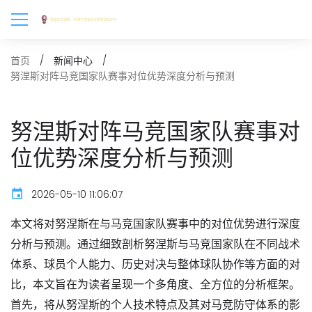
首页
新闻中心
努涅斯对阵马竞国家队赛事对位优势深度分析与预测
努涅斯对阵马竞国家队赛事对
位优势深度分析与预测
2026-05-10 11:06:07
本文将对努涅斯在与马竞国家队赛事中的对位优势进行深度
分析与预测。通过细致剖析努涅斯与马竞国家队在不同战术
体系、球员个人能力、历史对决与整体球队协作等方面的对
比，本文旨在为读者呈现一个多角度、全方位的分析框架。
首先，将从努涅斯的个人技术特点及其对马竞防守体系的影