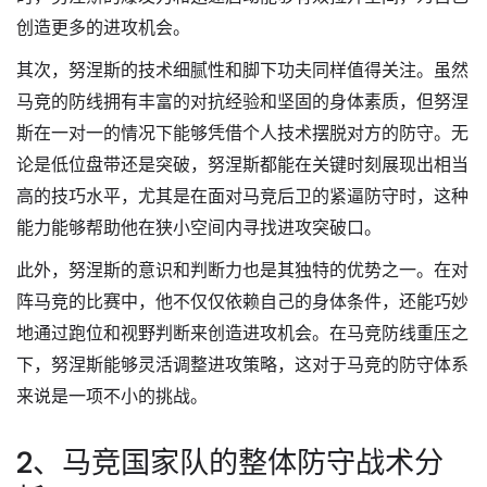
创造更多的进攻机会。
其次，努涅斯的技术细腻性和脚下功夫同样值得关注。虽然
马竞的防线拥有丰富的对抗经验和坚固的身体素质，但努涅
斯在一对一的情况下能够凭借个人技术摆脱对方的防守。无
论是低位盘带还是突破，努涅斯都能在关键时刻展现出相当
高的技巧水平，尤其是在面对马竞后卫的紧逼防守时，这种
能力能够帮助他在狭小空间内寻找进攻突破口。
此外，努涅斯的意识和判断力也是其独特的优势之一。在对
阵马竞的比赛中，他不仅仅依赖自己的身体条件，还能巧妙
地通过跑位和视野判断来创造进攻机会。在马竞防线重压之
下，努涅斯能够灵活调整进攻策略，这对于马竞的防守体系
来说是一项不小的挑战。
2、马竞国家队的整体防守战术分