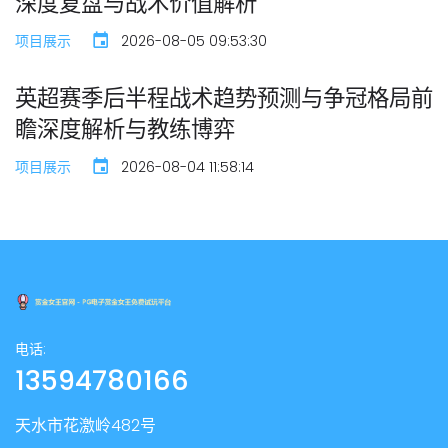
深度复盘与战术价值解析
项目展示
2026-08-05 09:53:30
英超赛季后半程战术趋势预测与争冠格局前
瞻深度解析与教练博弈
项目展示
2026-08-04 11:58:14
电话:
13594780166
天水市花激岭482号