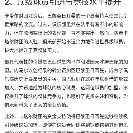
2、顶级球员引进与竞技水平提升
卡塔尔财团注资后，巴黎圣日耳曼的一个显著特点便是其引
援策略的改变。过去，俱乐部虽然在法甲有着不小的影响
力，但在欧洲赛场上的表现却一直不够突出。然而，随着卡
塔尔财团的入驻，俱乐部开始不遗余力地引进世界级球员，
极大地提升了其整体实力。
最具代表性的引援是巴西球星内马尔和法国天才姆巴佩的加
盟。内马尔以创纪录的转会费加盟巴黎圣日耳曼，成为了俱
乐部历史上最昂贵的引援。姆巴佩则在2017年以租借的形式
加入，并迅速成为球队的核心球员。这两位球员的加盟，不
仅提升了球队的整体竞争力，也吸引了更多关注和赞助，为
俱乐部带来了更大的商业价值。
此外，卡塔尔财团的资金支持使得巴黎圣日耳曼能够继续吸
引顶级球员加盟。即使在球员合同即将到期或遇到其他俱乐