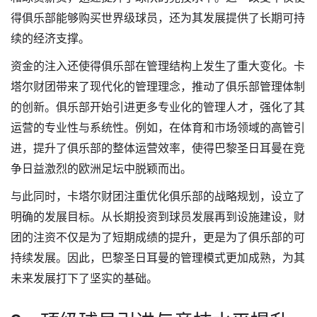
得俱乐部能够购买世界级球员，还为其发展提供了长期可持
续的经济支撑。
资金的注入还使得俱乐部在管理结构上发生了重大变化。卡
塔尔财团带来了现代化的管理理念，推动了俱乐部管理体制
的创新。俱乐部开始引进更多专业化的管理人才，强化了其
运营的专业性与系统性。例如，在体育和市场领域的高管引
进，提升了俱乐部的整体运营效率，使得巴黎圣日耳曼在竞
争日益激烈的欧洲足坛中脱颖而出。
与此同时，卡塔尔财团注重优化俱乐部的战略规划，设立了
明确的发展目标。从长期投资到球员发展再到设施建设，财
团的注资不仅是为了短期成绩的提升，更是为了俱乐部的可
持续发展。因此，巴黎圣日耳曼的管理模式更加成熟，为其
未来发展打下了坚实的基础。