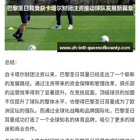
总结：
自卡塔尔财团注资以来，巴黎圣日耳曼已经走出了一个崭新
的发展路径。通过注资带来的资金保障和管理改革，俱乐部
的运营效率得到了显著提升。在竞技层面，顶级球员的加盟
不仅提升了球队的整体水平，也使得巴黎圣日耳曼成为了欧
洲足坛的强队。而通过全球化战略和品牌国际化，巴黎圣日
耳曼成功打造了一个全球知名的体育品牌，吸引了更多的球
迷和商业合作。