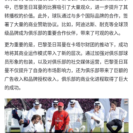
中，巴黎圣日耳曼的比赛吸引了大量观众，进一步提升了其
转播权的价值。此外，球队通过与多个国际品牌的合作，签
署了大量的商业赞助协议。比如，阿迪达斯、耐克等全球顶
级品牌成为俱乐部的重要合作伙伴，带来了可观的收入。
更为重要的是，巴黎圣日耳曼在卡塔尔财团的推动下，成功
地将其商业运作模式带入了新的层次。通过加强对俱乐部球
员形象的包装，以及对俱乐部的社交媒体运营，巴黎圣日耳
曼不仅提升了自身的市场影响力，还为俱乐部带来了巨额的
广告收入和品牌授权收入，俱乐部的商业化进程取得了巨大
的成功。