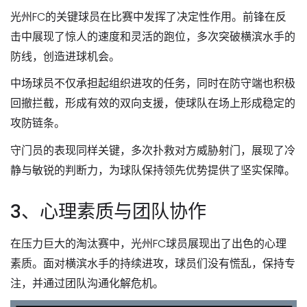
光州FC的关键球员在比赛中发挥了决定性作用。前锋在反
击中展现了惊人的速度和灵活的跑位，多次突破横滨水手的
防线，创造进球机会。
中场球员不仅承担起组织进攻的任务，同时在防守端也积极
回撤拦截，形成有效的双向支援，使球队在场上形成稳定的
攻防链条。
守门员的表现同样关键，多次扑救对方威胁射门，展现了冷
静与敏锐的判断力，为球队保持领先优势提供了坚实保障。
3、心理素质与团队协作
在压力巨大的淘汰赛中，光州FC球员展现出了出色的心理
素质。面对横滨水手的持续进攻，球员们没有慌乱，保持专
注，并通过团队沟通化解危机。