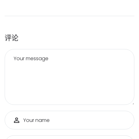
评论
Your message
Your name