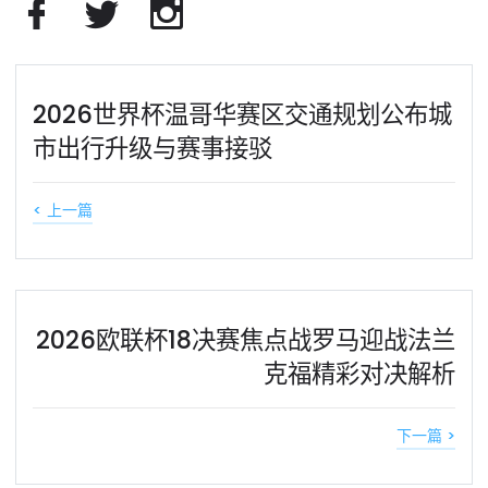
2026世界杯温哥华赛区交通规划公布城
市出行升级与赛事接驳
< 上一篇
2026欧联杯18决赛焦点战罗马迎战法兰
克福精彩对决解析
下一篇 >