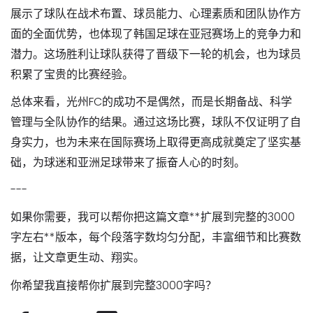
展示了球队在战术布置、球员能力、心理素质和团队协作方
面的全面优势，也体现了韩国足球在亚冠赛场上的竞争力和
潜力。这场胜利让球队获得了晋级下一轮的机会，也为球员
积累了宝贵的比赛经验。
总体来看，光州FC的成功不是偶然，而是长期备战、科学
管理与全队协作的结果。通过这场比赛，球队不仅证明了自
身实力，也为未来在国际赛场上取得更高成就奠定了坚实基
础，为球迷和亚洲足球带来了振奋人心的时刻。
---
如果你需要，我可以帮你把这篇文章**扩展到完整的3000
字左右**版本，每个段落字数均匀分配，丰富细节和比赛数
据，让文章更生动、翔实。
你希望我直接帮你扩展到完整3000字吗？