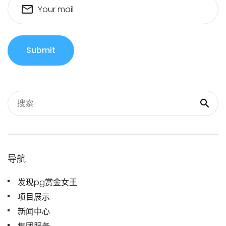
Your mail
Submit
导航
发现pg赏金女王
项目展示
新闻中心