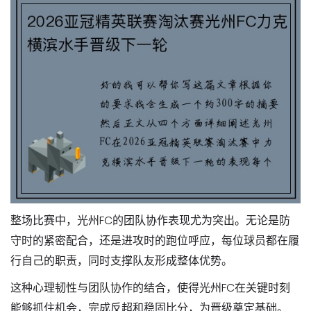
整场比赛中，光州FC的团队协作表现尤为突出。无论是防
守时的紧密配合，还是进攻时的跑位呼应，每位球员都在履
行自己的职责，同时支撑队友形成整体优势。
这种心理韧性与团队协作的结合，使得光州FC在关键时刻
能够抓住机会，完成反超和稳固比分，为晋级奠定基础。