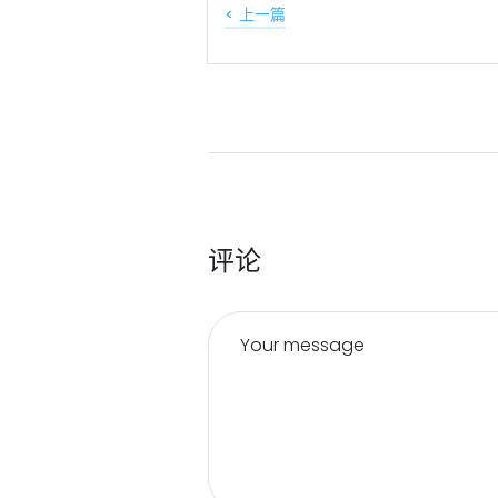
< 上一篇
评论
Your message