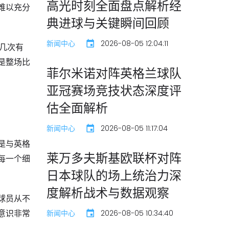
高光时刻全面盘点解析经
难以充分
典进球与关键瞬间回顾
新闻中心
2026-08-05 12:04:11
几次有
是整场比
菲尔米诺对阵英格兰球队
亚冠赛场竞技状态深度评
估全面解析
新闻中心
2026-08-05 11:17:04
是与英格
莱万多夫斯基欧联杯对阵
每一个细
日本球队的场上统治力深
度解析战术与数据观察
球员从不
意识非常
新闻中心
2026-08-05 10:34:40