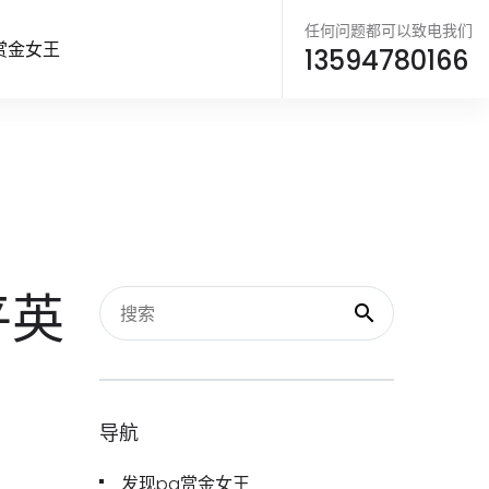
任何问题都可以致电我们
赏金女王
13594780166
平英
导航
发现pg赏金女王