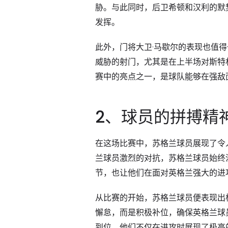
胁。与此同时，后卫希顿和汉利的默
发挥。
此外，门将大卫·马歇尔的表现也值
威胁的射门，尤其是在上半场对斯特
赛中的亮点之一，是球队能够在强敌
2、球员的拼搏精
在这场比赛中，苏格兰球员展现了令
兰球员激烈的对抗，苏格兰球员始终
节，也让他们在面对英格兰强大的进
从比赛的开始，苏格兰球员便表现出
懈怠，而是积极补位，确保英格兰球
到位，他们不仅在进攻时展现了极高