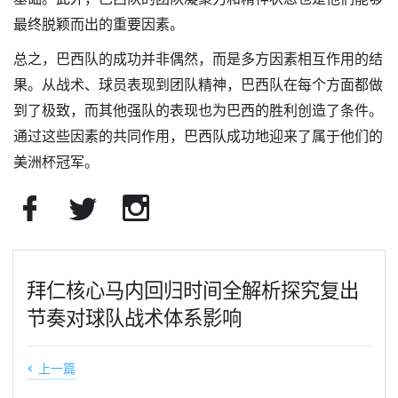
最终脱颖而出的重要因素。
总之，巴西队的成功并非偶然，而是多方因素相互作用的结
果。从战术、球员表现到团队精神，巴西队在每个方面都做
到了极致，而其他强队的表现也为巴西的胜利创造了条件。
通过这些因素的共同作用，巴西队成功地迎来了属于他们的
美洲杯冠军。
拜仁核心马内回归时间全解析探究复出
节奏对球队战术体系影响
< 上一篇