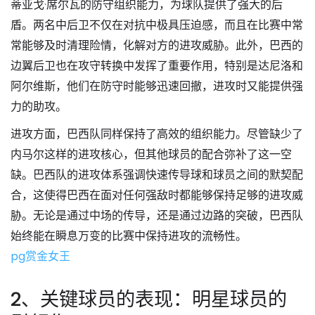
蒂亚戈·席尔瓦的防守组织能力，为球队提供了强大的后
盾。两名中后卫不仅在对抗中极具压迫感，而且在比赛中常
常能够及时清理险情，化解对方的进攻威胁。此外，巴西的
边翼后卫也在攻守转换中发挥了重要作用，特别是达尼洛和
阿尔维斯，他们在防守时能够迅速回撤，进攻时又能提供强
力的助攻。
进攻方面，巴西队同样保持了高效的组织能力。尽管缺少了
内马尔这样的进攻核心，但其他球员的配合弥补了这一空
缺。巴西队的进攻体系强调快速传导球和球员之间的默契配
合，这使得巴西在面对任何强敌时都能够保持足够的进攻威
胁。无论是通过中场的传导，还是通过边路的突破，巴西队
始终能在瞬息万变的比赛中保持进攻的流畅性。
pg赏金女王
2、关键球员的表现：明星球员的