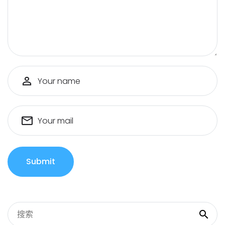
Your name
Your mail
Submit