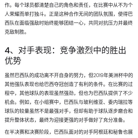
作。每个球员都清楚自己的角色和责任，在比赛中从不为个
人荣耀而单打独斗。正是这种合作无间的团队氛围，使得巴
西队在面临强敌时始终能够团结一心，共同对抗压力并最终
克敌制胜。
4、对手表现：竞争激烈中的胜出
优势
虽然巴西队的成功离不开自身的努力，但2019年美洲杯中的
其他强队表现也给巴西夺冠创造了有利的条件。在比赛的过
程中，其他球队的表现虽然强劲，但也为巴西队提供了不少
机会。例如，在小组赛中，巴西队与玻利维亚、委内瑞拉等
球队的较量虽然不是最强对手，但却有助于球队逐步磨合和
提升整体状态，最终为迎接更强的对手做好了充分准备。
在半决赛和决赛阶段，巴西队面对的对手阿根廷和秘鲁也展