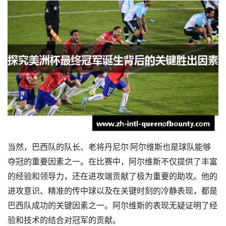
当然，巴西队的队长、老将丹尼尔·阿尔维斯也是球队能够
夺冠的重要因素之一。在比赛中，阿尔维斯不仅提供了丰富
的经验和领导力，还在进攻端贡献了极为重要的助攻。他的
进攻意识、精准的传中球以及在关键时刻的冷静表现，都是
巴西队成功的关键因素之一。阿尔维斯的表现无疑证明了经
验和技术的结合对冠军的贡献。