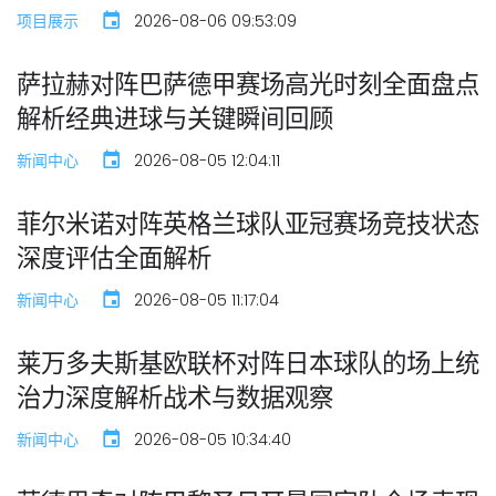
项目展示
2026-08-06 09:53:09
萨拉赫对阵巴萨德甲赛场高光时刻全面盘点
解析经典进球与关键瞬间回顾
新闻中心
2026-08-05 12:04:11
菲尔米诺对阵英格兰球队亚冠赛场竞技状态
深度评估全面解析
新闻中心
2026-08-05 11:17:04
莱万多夫斯基欧联杯对阵日本球队的场上统
治力深度解析战术与数据观察
新闻中心
2026-08-05 10:34:40