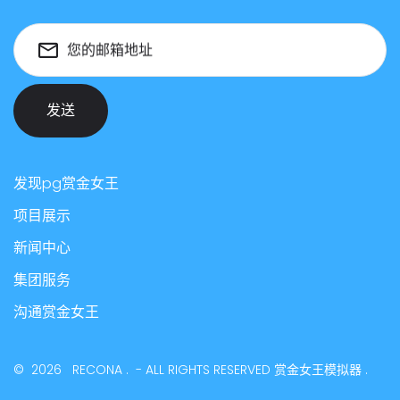
您的邮箱地址
发送
发现pg赏金女王
项目展示
新闻中心
集团服务
沟通赏金女王
©
2026
RECONA
.
- ALL RIGHTS RESERVED
赏金女王模拟器
.