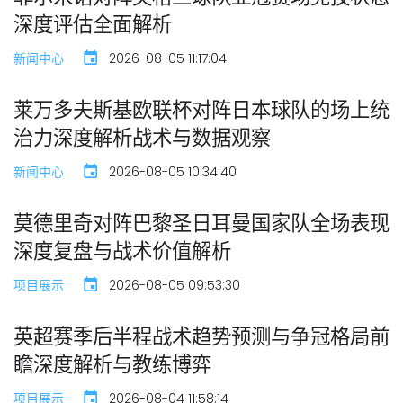
深度评估全面解析
新闻中心
2026-08-05 11:17:04
莱万多夫斯基欧联杯对阵日本球队的场上统
治力深度解析战术与数据观察
新闻中心
2026-08-05 10:34:40
莫德里奇对阵巴黎圣日耳曼国家队全场表现
深度复盘与战术价值解析
项目展示
2026-08-05 09:53:30
英超赛季后半程战术趋势预测与争冠格局前
瞻深度解析与教练博弈
项目展示
2026-08-04 11:58:14