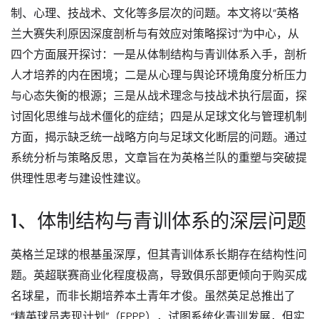
制、心理、技战术、文化等多层次的问题。本文将以“英格
兰大赛失利原因深度剖析与有效应对策略探讨”为中心，从
四个方面展开探讨：一是从体制结构与青训体系入手，剖析
人才培养的内在困境；二是从心理与舆论环境角度分析压力
与心态失衡的根源；三是从战术理念与技战术执行层面，探
讨固化思维与战术僵化的症结；四是从足球文化与管理机制
方面，揭示缺乏统一战略方向与足球文化断层的问题。通过
系统分析与策略反思，文章旨在为英格兰队的重塑与突破提
供理性思考与建设性建议。
1、体制结构与青训体系的深层问题
英格兰足球的根基虽深厚，但其青训体系长期存在结构性问
题。英超联赛商业化程度极高，导致俱乐部更倾向于购买成
名球星，而非长期培养本土青年才俊。虽然英足总推出了
“精英球员表现计划”（EPPP），试图系统化青训发展，但实