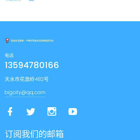
电话:
13594780166
天水市花激岭482号
bigcity@qq.com
订阅我们的邮箱