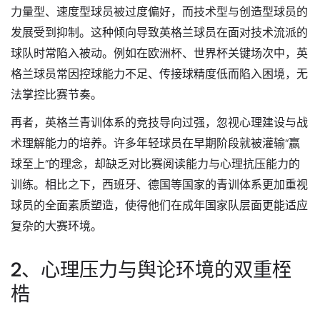
力量型、速度型球员被过度偏好，而技术型与创造型球员的
发展受到抑制。这种倾向导致英格兰球员在面对技术流派的
球队时常陷入被动。例如在欧洲杯、世界杯关键场次中，英
格兰球员常因控球能力不足、传接球精度低而陷入困境，无
法掌控比赛节奏。
再者，英格兰青训体系的竞技导向过强，忽视心理建设与战
术理解能力的培养。许多年轻球员在早期阶段就被灌输“赢
球至上”的理念，却缺乏对比赛阅读能力与心理抗压能力的
训练。相比之下，西班牙、德国等国家的青训体系更加重视
球员的全面素质塑造，使得他们在成年国家队层面更能适应
复杂的大赛环境。
2、心理压力与舆论环境的双重桎
梏