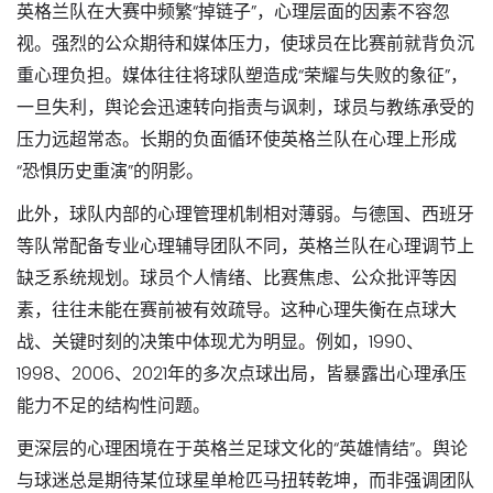
英格兰队在大赛中频繁“掉链子”，心理层面的因素不容忽
视。强烈的公众期待和媒体压力，使球员在比赛前就背负沉
重心理负担。媒体往往将球队塑造成“荣耀与失败的象征”，
一旦失利，舆论会迅速转向指责与讽刺，球员与教练承受的
压力远超常态。长期的负面循环使英格兰队在心理上形成
“恐惧历史重演”的阴影。
此外，球队内部的心理管理机制相对薄弱。与德国、西班牙
等队常配备专业心理辅导团队不同，英格兰队在心理调节上
缺乏系统规划。球员个人情绪、比赛焦虑、公众批评等因
素，往往未能在赛前被有效疏导。这种心理失衡在点球大
战、关键时刻的决策中体现尤为明显。例如，1990、
1998、2006、2021年的多次点球出局，皆暴露出心理承压
能力不足的结构性问题。
更深层的心理困境在于英格兰足球文化的“英雄情结”。舆论
与球迷总是期待某位球星单枪匹马扭转乾坤，而非强调团队