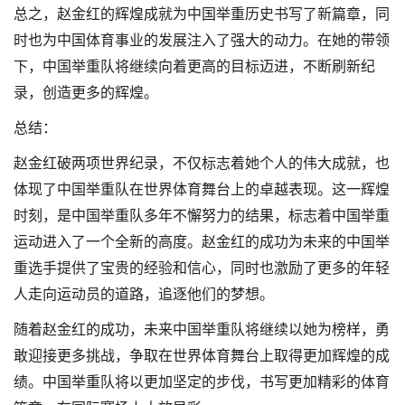
总之，赵金红的辉煌成就为中国举重历史书写了新篇章，同
时也为中国体育事业的发展注入了强大的动力。在她的带领
下，中国举重队将继续向着更高的目标迈进，不断刷新纪
录，创造更多的辉煌。
总结：
赵金红破两项世界纪录，不仅标志着她个人的伟大成就，也
体现了中国举重队在世界体育舞台上的卓越表现。这一辉煌
时刻，是中国举重队多年不懈努力的结果，标志着中国举重
运动进入了一个全新的高度。赵金红的成功为未来的中国举
重选手提供了宝贵的经验和信心，同时也激励了更多的年轻
人走向运动员的道路，追逐他们的梦想。
随着赵金红的成功，未来中国举重队将继续以她为榜样，勇
敢迎接更多挑战，争取在世界体育舞台上取得更加辉煌的成
绩。中国举重队将以更加坚定的步伐，书写更加精彩的体育