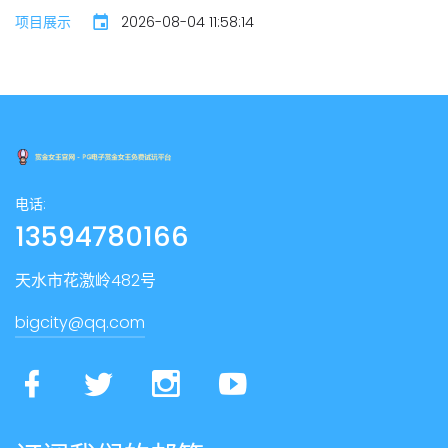
项目展示
2026-08-04 11:58:14
电话:
13594780166
天水市花激岭482号
bigcity@qq.com