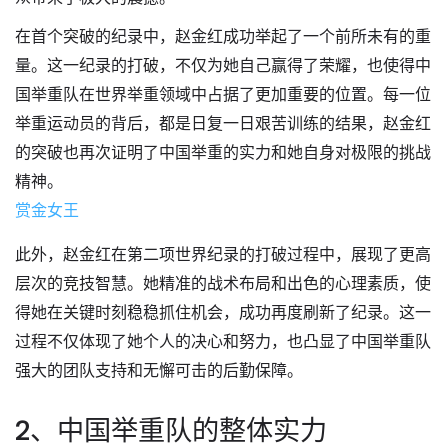
在首个突破的纪录中，赵金红成功举起了一个前所未有的重
量。这一纪录的打破，不仅为她自己赢得了荣耀，也使得中
国举重队在世界举重领域中占据了更加重要的位置。每一位
举重运动员的背后，都是日复一日艰苦训练的结果，赵金红
的突破也再次证明了中国举重的实力和她自身对极限的挑战
精神。
赏金女王
此外，赵金红在第二项世界纪录的打破过程中，展现了更高
层次的竞技智慧。她精准的战术布局和出色的心理素质，使
得她在关键时刻稳稳抓住机会，成功再度刷新了纪录。这一
过程不仅体现了她个人的决心和努力，也凸显了中国举重队
强大的团队支持和无懈可击的后勤保障。
2、中国举重队的整体实力