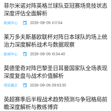
菲尔米诺对阵英格兰球队亚冠赛场竞技状态
深度评估全面解析
新闻中心
2026-08-05 11:17:04
莱万多夫斯基欧联杯对阵日本球队的场上统
治力深度解析战术与数据观察
新闻中心
2026-08-05 10:34:40
莫德里奇对阵巴黎圣日耳曼国家队全场表现
深度复盘与战术价值解析
项目展示
2026-08-05 09:53:30
英超赛季后半程战术趋势预测与争冠格局前
瞻深度解析与教练博弈