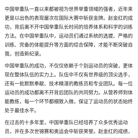
中国举重队一直以来都被视为世界举重领域的强者，近年来
更是以出色的表现屡次在国际大赛中斩获金牌。赵金红的成
功，背后离不开中国举重队长时间的培养体系和科学的训练
方法。在中国举重队中，运动员们通过系统的选拔、严格的
训练、完备的体能提升等方面的综合保障，才能不断突破自
我，创造新纪录。
中国举重队的成功，不仅仅依赖于个别运动员的突破，更体
现在整体队伍的实力上。队伍中不仅有世界级的顶尖选手，
还有一批默默奉献、技术精湛的教练员和专业团队。每一位
运动员的成功都离不开背后团队的共同努力。从营养师到体
能教练，每一个环节都细致入微，保证了运动员的状态始终
处于最佳水平。
在过去的十多年里，中国举重队已经培养了众多优秀运动
员，并在多次世锦赛和奥运会中斩获荣誉。赵金红的成绩，