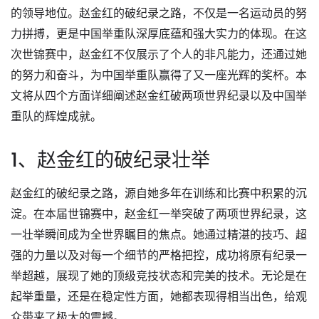
的领导地位。赵金红的破纪录之路，不仅是一名运动员的努
力拼搏，更是中国举重队深厚底蕴和强大实力的体现。在这
次世锦赛中，赵金红不仅展示了个人的非凡能力，还通过她
的努力和奋斗，为中国举重队赢得了又一座光辉的奖杯。本
文将从四个方面详细阐述赵金红破两项世界纪录以及中国举
重队的辉煌成就。
1、赵金红的破纪录壮举
赵金红的破纪录之路，源自她多年在训练和比赛中积累的沉
淀。在本届世锦赛中，赵金红一举突破了两项世界纪录，这
一壮举瞬间成为全世界瞩目的焦点。她通过精湛的技巧、超
强的力量以及对每一个细节的严格把控，成功将原有纪录一
举超越，展现了她的顶级竞技状态和完美的技术。无论是在
起举重量，还是在稳定性方面，她都表现得相当出色，给观
众带来了极大的震撼。