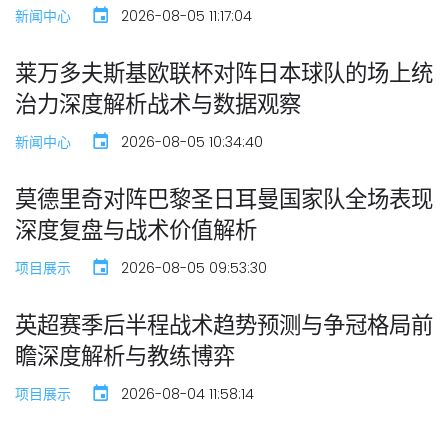
新闻中心
2026-08-05 11:17:04
莱万多夫斯基欧联杯对阵日本球队的场上统
治力深度解析战术与数据观察
新闻中心
2026-08-05 10:34:40
莫德里奇对阵巴黎圣日耳曼国家队全场表现
深度复盘与战术价值解析
项目展示
2026-08-05 09:53:30
英超赛季后半程战术趋势预测与争冠格局前
瞻深度解析与教练博弈
项目展示
2026-08-04 11:58:14