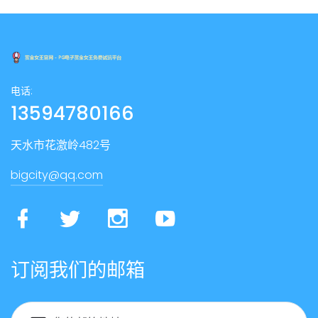
电话:
13594780166
天水市花激岭482号
bigcity@qq.com
订阅我们的邮箱