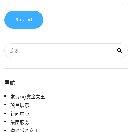
Submit
导航
发现pg赏金女王
项目展示
新闻中心
集团服务
沟通赏金女王