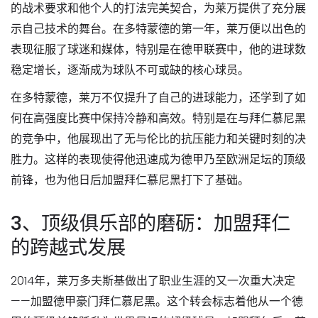
的战术要求和他个人的打法完美契合，为莱万提供了充分展
示自己技术的舞台。在多特蒙德的第一年，莱万便以出色的
表现征服了球迷和媒体，特别是在德甲联赛中，他的进球数
稳定增长，逐渐成为球队不可或缺的核心球员。
在多特蒙德，莱万不仅提升了自己的进球能力，还学到了如
何在高强度比赛中保持冷静和高效。特别是在与拜仁慕尼黑
的竞争中，他展现出了无与伦比的抗压能力和关键时刻的决
胜力。这样的表现使得他迅速成为德甲乃至欧洲足坛的顶级
前锋，也为他日后加盟拜仁慕尼黑打下了基础。
3、顶级俱乐部的磨砺：加盟拜仁
的跨越式发展
2014年，莱万多夫斯基做出了职业生涯的又一次重大决定
——加盟德甲豪门拜仁慕尼黑。这个转会标志着他从一个德