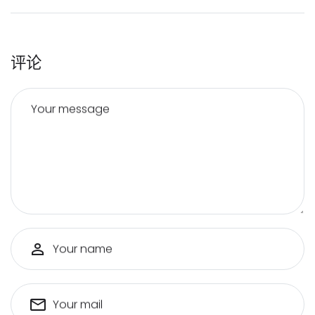
评论
Your message
Your name
Your mail