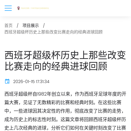
首页
项目展示
西班牙超级杯历史上那些改变比赛走向的经典进球回顾
西班牙超级杯历史上那些改变
比赛走向的经典进球回顾
2026-01-15 17:31:34
西班牙超级杯自1982年创立以来，作为西班牙足球年度的开
篇大赛，见证了无数精彩的比赛和经典时刻。在这些比赛
中，一些进球因其决定性的作用，彻底改变了比赛的走势，
成为历史上的标志性时刻。这篇文章将回顾西班牙超级杯历
史上几次经典的进球，分析它们如何在关键时刻改变了比赛