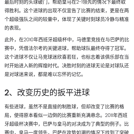
最后时刻的头球破门，帮助皇马在2-1领先的情况下最终取
得胜利。这个进球的出现不仅宣告了比赛的结束，更是在两
个超级强队之间的较量中，体现了关键时刻球员冷静与精准
的表现。
此外，在2010年西班牙超级杯中，马德里竞技在与巴萨的比
赛中，凭借法尔考的关键进球，帮助球队最终夺得了冠军。
这个进球不仅让马竞球迷欣喜若狂，也标志着该俱乐部在当
时开始进入新的辉煌时代。决胜时刻的进球无论是对球队还
是对球迷来说，都是难以忘怀的记忆。
2、改变历史的扳平进球
有些进球，虽然不是直接的制胜球，但却改变了比赛的格
局，使得原本看似一边倒的比赛重新充满悬念。2011年西班
牙超级杯决赛中，巴萨与皇马的对决成为了典型的例子。比
赛中，皇马一度领先，巴萨在攻势如潮的情况下找到了突破