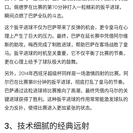
口。佩德罗在比赛的第70分钟打入一粒精彩的扳平进球，
瞬间点燃了巴萨全队的斗志。
这个扳平进球不仅为巴萨带来了反弹的机会，更令皇马在心
理上产生了巨大的压力。最终，巴萨在延长赛中凭借阿尔维
斯的助攻，梅西完成了制胜进球，帮助巴萨在客场战胜了皇
马。扳平进球的时机至关重要，它不仅平衡了比赛的节奏，
更在心理上给予了球队极大的鼓舞。
另外，2014年西班牙超级杯同样是一场激情四射的比赛。阿
尔巴在比赛第81分钟的扳平进球，彻底打乱了皇马的节奏。
巴萨通过这粒进球将比赛推向了高潮，最终凭借内马尔的关
键进球获得了胜利。这种扳平进球的作用常常能激发球队的
全力反扑，使得比赛进入更加紧张的状态。
3、技术细腻的经典远射