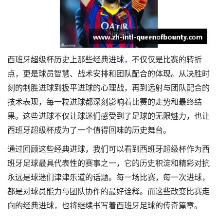
西班牙超级杯历史上那些经典进球，不仅仅是比赛的转折
点，更是球员智慧、战术安排和团队配合的体现。从决胜时
刻的制胜进球到扳平进球的心理战，再到远射与团队配合的
技术表现，每一粒进球都深刻影响着比赛的走势和最终结
果。这些进球不仅让球迷们感受到了足球的无限魅力，也让
西班牙超级杯成为了一个值得回味的历史舞台。
通过回顾这些经典进球，我们可以看到西班牙超级杯作为西
班牙足球最具代表性的赛事之一，它的历史积淀和精彩对抗
永远是球迷们津津乐道的话题。每一场比赛，每一次进球，
都是对球员能力与团队协作的最好诠释。而这些改变比赛走
向的经典进球，也将继续书写着西班牙足球的传奇篇章。