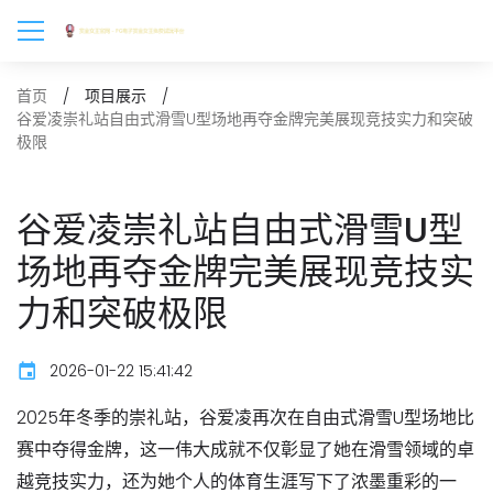
首页
项目展示
谷爱凌崇礼站自由式滑雪U型场地再夺金牌完美展现竞技实力和突破
极限
谷爱凌崇礼站自由式滑雪U型
场地再夺金牌完美展现竞技实
力和突破极限
2026-01-22 15:41:42
2025年冬季的崇礼站，谷爱凌再次在自由式滑雪U型场地比
赛中夺得金牌，这一伟大成就不仅彰显了她在滑雪领域的卓
越竞技实力，还为她个人的体育生涯写下了浓墨重彩的一