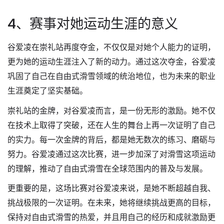
4、赛事对她运动生涯的意义
谷爱凌在崇礼站再度夺金，不仅仅是对她个人能力的证明，
更为她的运动生涯注入了新的动力。通过这次夺金，谷爱凌
巩固了自己在自由式滑雪领域的统治地位，也为未来的职业
生涯奠定了坚实基础。
崇礼站的金牌，对谷爱凌而言，是一份无形的激励。她不仅
在技术上取得了突破，还在人生的舞台上再一次证明了自己
的实力。每一次金牌的背后，都是她无数次的练习、磨砺与
努力。谷爱凌通过这次比赛，进一步加深了对滑雪这项运动
的理解，推动了自由式滑雪在全球范围内的普及与发展。
更重要的是，这场比赛对谷爱凌来说，是她不断超越自我、
挑战极限的一次证明。在未来，她将继续挑战更高的目标，
保持对自由式滑雪的热爱，并且用自己的经历和成就激励更