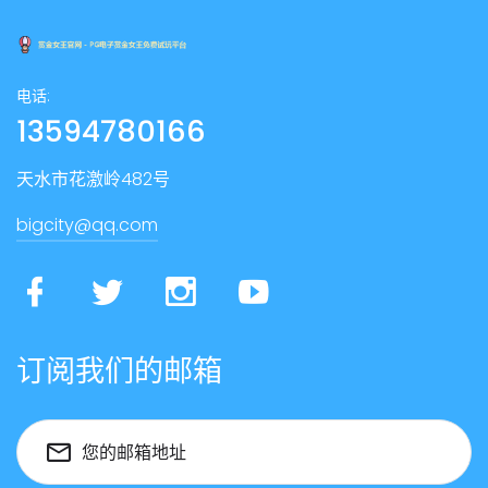
电话:
13594780166
天水市花激岭482号
bigcity@qq.com
订阅我们的邮箱
您的邮箱地址