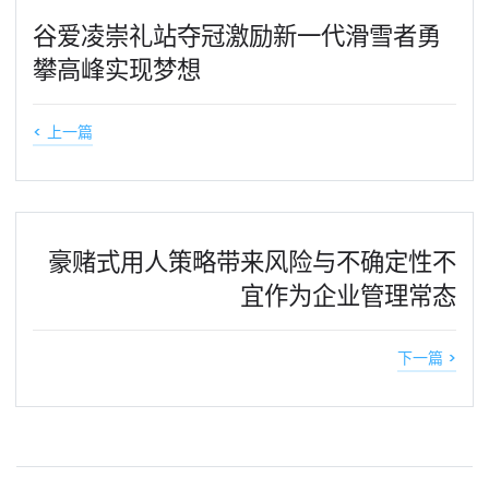
谷爱凌崇礼站夺冠激励新一代滑雪者勇
攀高峰实现梦想
< 上一篇
豪赌式用人策略带来风险与不确定性不
宜作为企业管理常态
下一篇 >