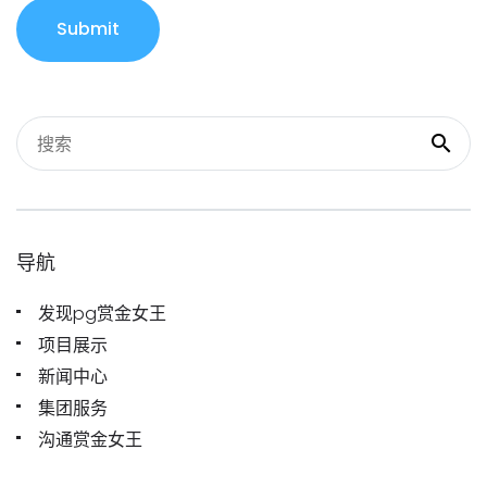
Submit
导航
发现pg赏金女王
项目展示
新闻中心
集团服务
沟通赏金女王