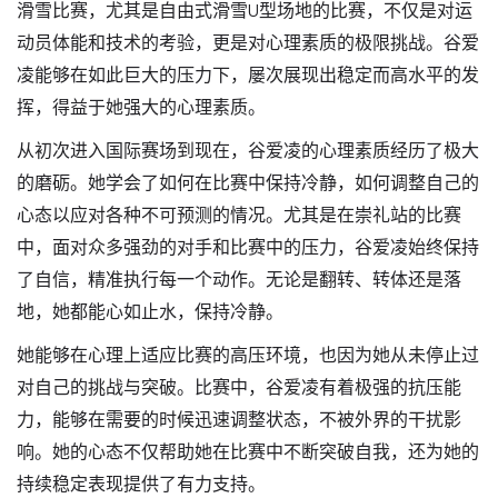
滑雪比赛，尤其是自由式滑雪U型场地的比赛，不仅是对运
动员体能和技术的考验，更是对心理素质的极限挑战。谷爱
凌能够在如此巨大的压力下，屡次展现出稳定而高水平的发
挥，得益于她强大的心理素质。
从初次进入国际赛场到现在，谷爱凌的心理素质经历了极大
的磨砺。她学会了如何在比赛中保持冷静，如何调整自己的
心态以应对各种不可预测的情况。尤其是在崇礼站的比赛
中，面对众多强劲的对手和比赛中的压力，谷爱凌始终保持
了自信，精准执行每一个动作。无论是翻转、转体还是落
地，她都能心如止水，保持冷静。
她能够在心理上适应比赛的高压环境，也因为她从未停止过
对自己的挑战与突破。比赛中，谷爱凌有着极强的抗压能
力，能够在需要的时候迅速调整状态，不被外界的干扰影
响。她的心态不仅帮助她在比赛中不断突破自我，还为她的
持续稳定表现提供了有力支持。