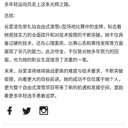
多年轻运动员走上这条光辉之路。
总结：
谷爱凌在崇礼站自由式滑雪U型场地比赛中的金牌，标志着
她竞技实力的全面提升和对技术极限的不断突破。她不仅具
备过硬的技术，还在心理素质、比赛心态和赛场发挥等方面
展现了非凡的能力。此次夺金，不仅是对她多年努力的回
报，也为她的职业生涯增添了浓重的一笔。
未来，谷爱凌将继续挑战更高的难度与技术要求，不断突破
极限，向着更大的目标前进。她的成功不仅仅属于她个人，
更为整个自由式滑雪项目带来了新的机遇和发展空间，激励
着更多年轻选手勇敢追梦。