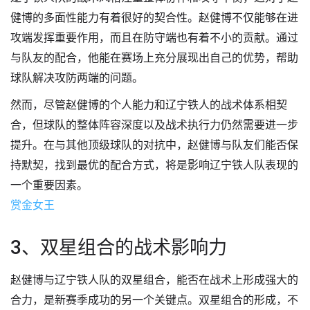
健博的多面性能力有着很好的契合性。赵健博不仅能够在进
攻端发挥重要作用，而且在防守端也有着不小的贡献。通过
与队友的配合，他能在赛场上充分展现出自己的优势，帮助
球队解决攻防两端的问题。
然而，尽管赵健博的个人能力和辽宁铁人的战术体系相契
合，但球队的整体阵容深度以及战术执行力仍然需要进一步
提升。在与其他顶级球队的对抗中，赵健博与队友们能否保
持默契，找到最优的配合方式，将是影响辽宁铁人队表现的
一个重要因素。
赏金女王
3、双星组合的战术影响力
赵健博与辽宁铁人队的双星组合，能否在战术上形成强大的
合力，是新赛季成功的另一个关键点。双星组合的形成，不