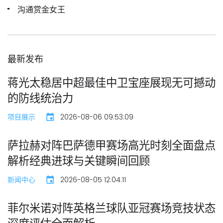
沟通赏金女王
最新发布
蒋光太稳居中超最佳中卫宝座展现无可撼动
的防线统治力
项目展示
2026-08-06 09:53:09
萨拉赫对阵巴萨德甲赛场高光时刻全面盘点
解析经典进球与关键瞬间回顾
新闻中心
2026-08-05 12:04:11
菲尔米诺对阵英格兰球队亚冠赛场竞技状态