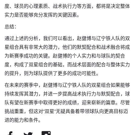
度、球员的心理素质、战术执行力等方面，都将是决定整体
实力是否能够充分发挥的关键因素。
总结：
通过上述的分析，我们可以看出，赵健博与辽宁铁人队的双
星组合具有非常大的潜力，他们的默契配合和战术融合将成
为新赛季成功的关键。赵健博的个人实力和与球队的契合
度，构成了双星组合的基础，而战术层面的配合与整体实力
的提升，则为球队提供了更多的成功可能性。
在未来的赛季中，赵健博与辽宁铁人队的双星组合如果能够
持续发挥其潜力，并进一步提高战术执行力与默契配合，球
队有望在新赛季中取得更好的成绩，迎来崭新的篇章。尽管
挑战重重，但这对“双星”无疑具备着带领球队向更高目标迈
进的能力和条件。