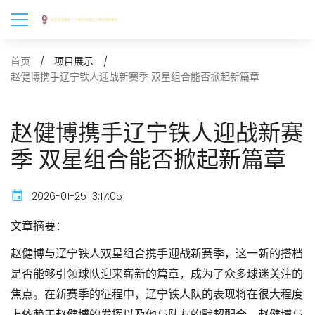
首页
项目展示
赵健博携手辽宁铁人迎战新赛季 双星组合能否掀起新篇章
赵健博携手辽宁铁人迎战新赛
季 双星组合能否掀起新篇章
2026-01-25 13:17:05
文章摘要：
赵健博与辽宁铁人双星组合携手迎战新赛季，这一新的搭档
是否能够引领球队迎来崭新的篇章，成为了众多球迷关注的
焦点。在新赛季的征程中，辽宁铁人队的表现将在很大程度
上依赖于赵健博的发挥以及他与队友的默契配合。赵健博与