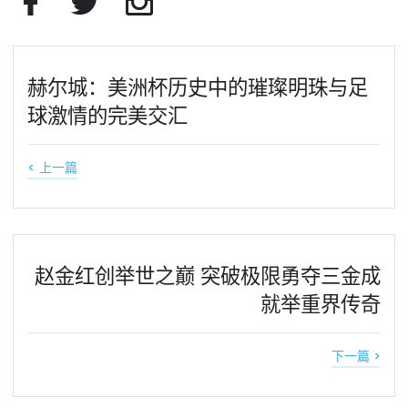
赫尔城：美洲杯历史中的璀璨明珠与足
球激情的完美交汇
< 上一篇
赵金红创举世之巅 突破极限勇夺三金成
就举重界传奇
下一篇 >