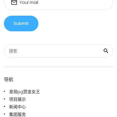
Your mail
Submit
导航
发现pg赏金女王
项目展示
新闻中心
集团服务