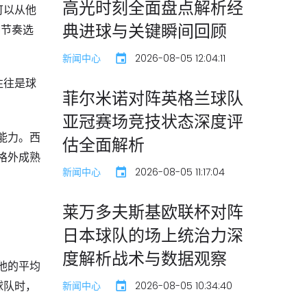
高光时刻全面盘点解析经
可以从他
典进球与关键瞬间回顾
种节奏选
新闻中心
2026-08-05 12:04:11
往往是球
菲尔米诺对阵英格兰球队
亚冠赛场竞技状态深度评
能力。西
估全面解析
格外成熟
新闻中心
2026-08-05 11:17:04
莱万多夫斯基欧联杯对阵
日本球队的场上统治力深
度解析战术与数据观察
他的平均
球队时，
新闻中心
2026-08-05 10:34:40