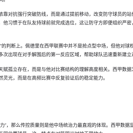
依靠对抗强行突破防线，而是通过提前移动，改变防守球员的站
，他习惯于在队友持球前就完成选位，这让防守方即便组织严密
点”的判断上。佩德里在西甲联赛中并不是抢点型中场，但他对球
多次出现在对手解围后的第一反应区域，帮助球队迅速重新建立
天赋孤立存在，而是与他对比赛结构的理解高度相关。西甲数据
然灵光，而是在高频比赛中反复验证后的稳定能力。
能力”，那么传控质量则是他中场统治力最直观的体现。西甲数据