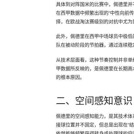
具体到对阵国米的比赛中，佩德里并
在西甲数据中频繁出现的“中性向前
择，在欧战淘汰赛级别的对抗中尤为
此外，佩德里在西甲中场球员中极低
队在被动阶段的节拍器，通过连续稳
从技术层面看，这种节奏控制并非单
甲数据所反映的，是佩德里在长期高
的根本原因。
二、空间感知意识
佩德里的空间感知能力，是其技术体
接球位置并不固定，但总是出现在“
依然能够频繁获得转身或处理球的空