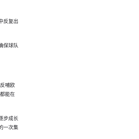
中反复出
确保球队
累反哺欧
，都能在
逐步成长
的一次集