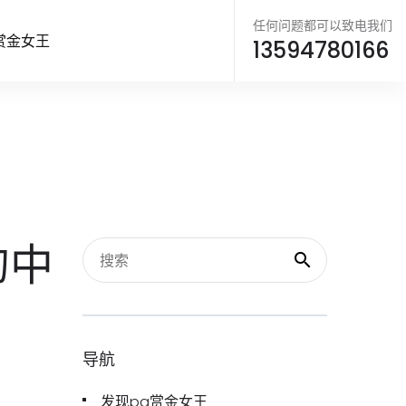
任何问题都可以致电我们
赏金女王
13594780166
的中
导航
发现pg赏金女王