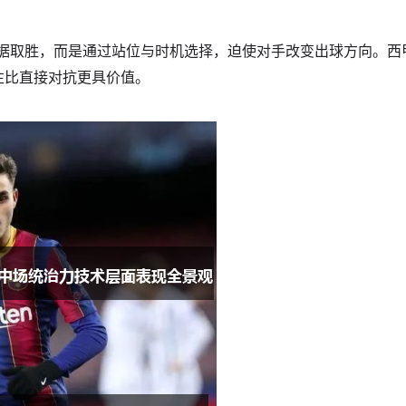
据取胜，而是通过站位与时机选择，迫使对手改变出球方向。西
往比直接对抗更具价值。