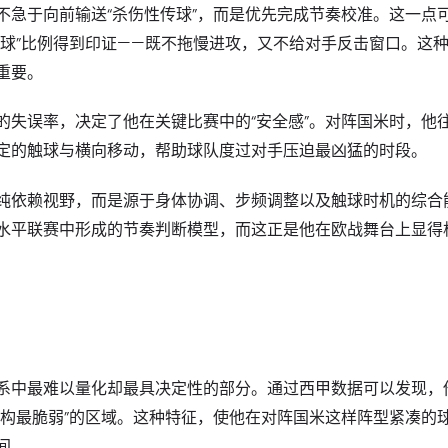
不急于向前输送“杀伤性传球”，而是优先完成节奏校准。这一点
传球”比例得到印证——既不拖慢进攻，又不给对手反击窗口。这
重要。
的失误率，决定了他在关键比赛中的“安全感”。对阵国米时，他
定的触球与横向移动，帮助球队度过对手压迫最凶猛的时段。
纯依赖视野，而是源于身体协调、步频调整以及触球时机的综合
水平联赛中形成的节奏判断模型，而这正是他在欧战舞台上显得
系中最难以量化却最具决定性的部分。通过西甲数据可以发现，
结构最脆弱”的区域。这种特征，使他在对阵国米这样阵型紧凑的
间。