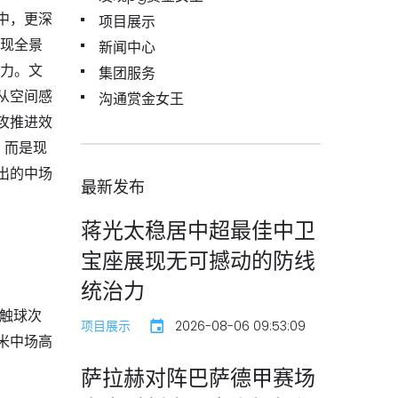
中，更深
项目展示
表现全景
新闻中心
能力。文
集团服务
从空间感
沟通赏金女王
攻推进效
，而是现
出的中场
最新发布
蒋光太稳居中超最佳中卫
宝座展现无可撼动的防线
统治力
触球次
项目展示
2026-08-06 09:53:09
米中场高
萨拉赫对阵巴萨德甲赛场