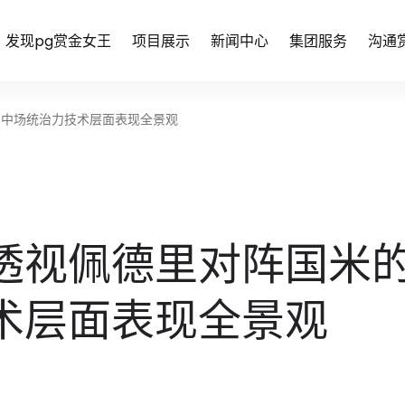
发现pg赏金女王
项目展示
新闻中心
集团服务
沟通
的中场统治力技术层面表现全景观
透视佩德里对阵国米
术层面表现全景观