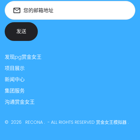
您的邮箱地址
发送
发现pg赏金女王
项目展示
新闻中心
集团服务
沟通赏金女王
©
2026
RECONA
.
- ALL RIGHTS RESERVED
赏金女王模拟器
.