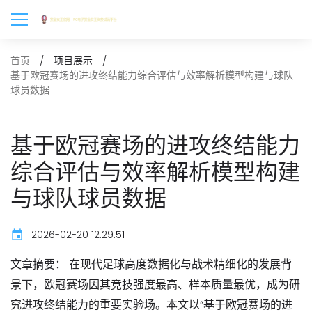
首页
项目展示
基于欧冠赛场的进攻终结能力综合评估与效率解析模型构建与球队
球员数据
基于欧冠赛场的进攻终结能力
综合评估与效率解析模型构建
与球队球员数据
2026-02-20 12:29:51
文章摘要： 在现代足球高度数据化与战术精细化的发展背
景下，欧冠赛场因其竞技强度最高、样本质量最优，成为研
究进攻终结能力的重要实验场。本文以“基于欧冠赛场的进