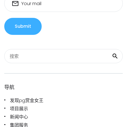
Your mail
Submit
导航
发现pg赏金女王
项目展示
新闻中心
集团服务