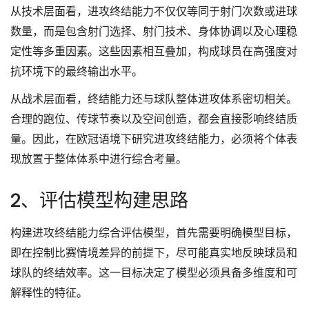
从技术层面看，进攻终结能力不仅仅等同于射门次数或进球
数量，而是包含射门选择、射门技术、身体协调以及心理稳
定性等多重因素。这些因素相互叠加，构成球员在高强度对
抗环境下的最终输出水平。
从战术层面看，终结能力还与球队整体进攻体系密切相关。
合理的跑位、传球节奏以及空间创造，都会直接影响终结质
量。因此，在欧冠语境下研究进攻终结能力，必须将个体表
现放置于整体体系中进行综合考量。
2、评估模型构建思路
构建进攻终结能力综合评估模型，首先需要明确模型目标，
即在控制比赛情境差异的前提下，尽可能真实地反映球员和
球队的终结效率。这一目标决定了模型必须具备多维度和可
解释性的特征。