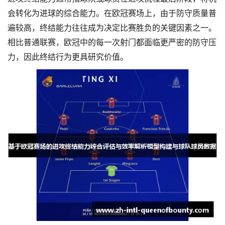
会转化为进球的综合能力。在欧冠赛场上，由于防守质量普
遍较高，终结能力往往成为决定比赛胜负的关键因素之一。
相比普通联赛，欧冠中的每一次射门都面临更严密的防守压
力，因此终结行为更具研究价值。