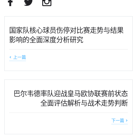
国家队核心球员伤停对比赛走势与结果
影响的全面深度分析研究
< 上一篇
巴尔韦德率队迎战皇马欧协联赛前状态
全面评估解析与战术走势判断
下一篇 >