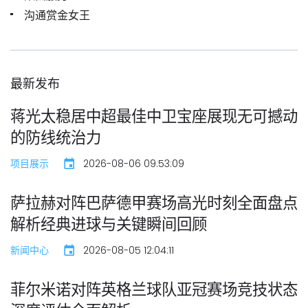
沟通赏金女王
最新发布
蒋光太稳居中超最佳中卫宝座展现无可撼动
的防线统治力
项目展示
2026-08-06 09:53:09
萨拉赫对阵巴萨德甲赛场高光时刻全面盘点
解析经典进球与关键瞬间回顾
新闻中心
2026-08-05 12:04:11
菲尔米诺对阵英格兰球队亚冠赛场竞技状态