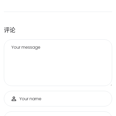
评论
Your message
Your name