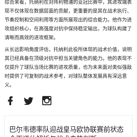
综合来看，托纳利在对阵利物浦的亚冠比赛中，其进攻端表
现不仅体现在数据层面的贡献，更重要的是其在战术执行、
节奏控制和空间利用等方面所展现出的综合能力。他作为进
攻组织核心，在高强度对抗中保持稳定输出，为球队构建了
清晰而高效的进攻框架。
从长远影响角度评估，托纳利此役所体现的战术价值，说明
其已经具备在顶级对抗中担当关键角色的能力。他的表现不
仅提升了球队当场比赛的进攻质量，也为未来面对类似强敌
时提供了可复制的战术参考，对球队整体发展具有深远意
义。
巴尔韦德率队迎战皇马欧协联赛前状态