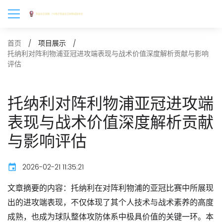
首页
项目展示
托纳利对阵利物浦亚冠进攻端表现与战术价值深度解析贡献与影响
评估
托纳利对阵利物浦亚冠进攻端
表现与战术价值深度解析贡献
与影响评估
2026-02-21 11:35:21
文章摘要的内容：托纳利在对阵利物浦的亚冠比赛中所展现
出的进攻端表现，不仅体现了其个人技术与战术素养的高度
成熟，也成为球队整体攻防体系中极具价值的关键一环。本