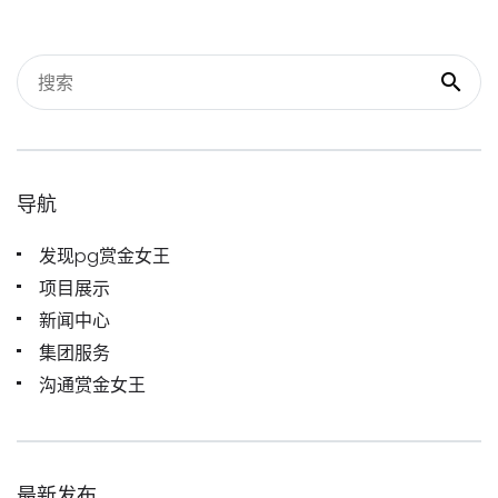
导航
发现pg赏金女王
项目展示
新闻中心
集团服务
沟通赏金女王
最新发布