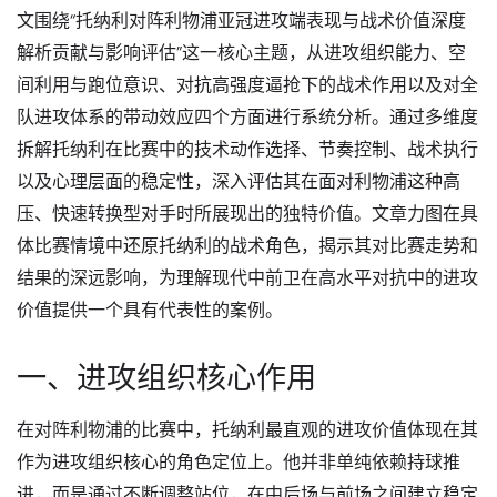
文围绕“托纳利对阵利物浦亚冠进攻端表现与战术价值深度
解析贡献与影响评估”这一核心主题，从进攻组织能力、空
间利用与跑位意识、对抗高强度逼抢下的战术作用以及对全
队进攻体系的带动效应四个方面进行系统分析。通过多维度
拆解托纳利在比赛中的技术动作选择、节奏控制、战术执行
以及心理层面的稳定性，深入评估其在面对利物浦这种高
压、快速转换型对手时所展现出的独特价值。文章力图在具
体比赛情境中还原托纳利的战术角色，揭示其对比赛走势和
结果的深远影响，为理解现代中前卫在高水平对抗中的进攻
价值提供一个具有代表性的案例。
一、进攻组织核心作用
在对阵利物浦的比赛中，托纳利最直观的进攻价值体现在其
作为进攻组织核心的角色定位上。他并非单纯依赖持球推
进，而是通过不断调整站位，在中后场与前场之间建立稳定