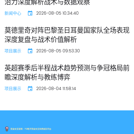
治力深度解析战术与数据观察
新闻中心
2026-08-05 10:34:40
莫德里奇对阵巴黎圣日耳曼国家队全场表现
深度复盘与战术价值解析
项目展示
2026-08-05 09:53:30
英超赛季后半程战术趋势预测与争冠格局前
瞻深度解析与教练博弈
项目展示
2026-08-04 11:58:14