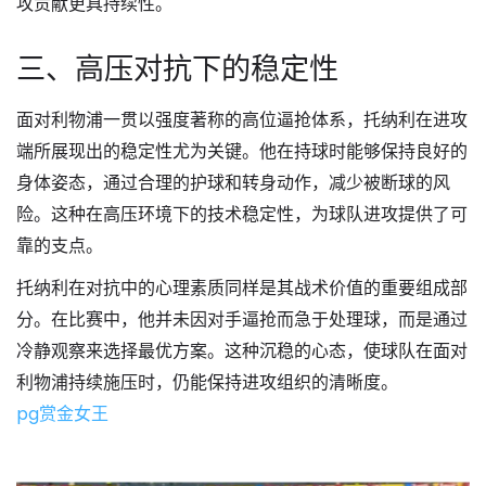
攻贡献更具持续性。
三、高压对抗下的稳定性
面对利物浦一贯以强度著称的高位逼抢体系，托纳利在进攻
端所展现出的稳定性尤为关键。他在持球时能够保持良好的
身体姿态，通过合理的护球和转身动作，减少被断球的风
险。这种在高压环境下的技术稳定性，为球队进攻提供了可
靠的支点。
托纳利在对抗中的心理素质同样是其战术价值的重要组成部
分。在比赛中，他并未因对手逼抢而急于处理球，而是通过
冷静观察来选择最优方案。这种沉稳的心态，使球队在面对
利物浦持续施压时，仍能保持进攻组织的清晰度。
pg赏金女王