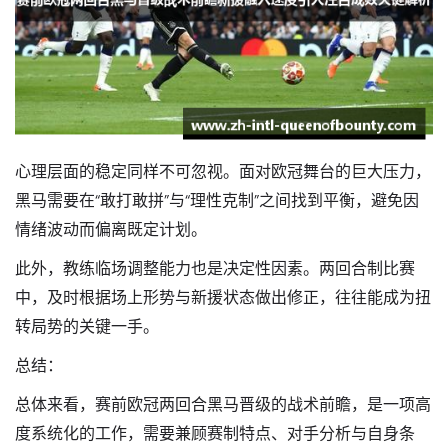
心理层面的稳定同样不可忽视。面对欧冠舞台的巨大压力，
黑马需要在“敢打敢拼”与“理性克制”之间找到平衡，避免因
情绪波动而偏离既定计划。
此外，教练临场调整能力也是决定性因素。两回合制比赛
中，及时根据场上形势与新援状态做出修正，往往能成为扭
转局势的关键一手。
总结：
总体来看，赛前欧冠两回合黑马晋级的战术前瞻，是一项高
度系统化的工作，需要兼顾赛制特点、对手分析与自身条