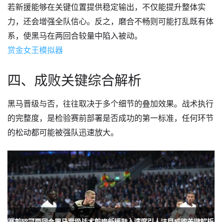
若新援能够在关键位置提供稳定输出，不仅能提升整体实
力，还会增强全队信心。反之，磨合不畅则可能打乱既有体
系，使黑马在两回合较量中陷入被动。
赏金女王模拟器
四、成败关键综合解析
黑马晋级与否，往往取决于多个细节的叠加效果。战术执行
的完整度，是检验赛前部署是否成功的第一标准，任何环节
的松动都可能被强队迅速放大。