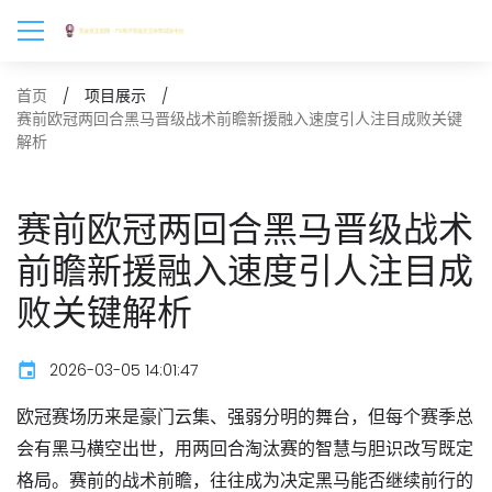
首页
项目展示
赛前欧冠两回合黑马晋级战术前瞻新援融入速度引人注目成败关键
解析
赛前欧冠两回合黑马晋级战术
前瞻新援融入速度引人注目成
败关键解析
2026-03-05 14:01:47
欧冠赛场历来是豪门云集、强弱分明的舞台，但每个赛季总
会有黑马横空出世，用两回合淘汰赛的智慧与胆识改写既定
格局。赛前的战术前瞻，往往成为决定黑马能否继续前行的