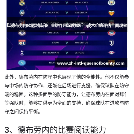
此外，德布劳内在防守中也展现了他的全能性。他不仅能参
与中场的防守协作，还能在后场进行支援，确保球队在防守
端的稳固。这种多面手的防守能力，让德布劳内在面对拜仁
等强队时，能够提供更为全面的支持，确保球队在进攻与防
守之间保持平衡。
3、德布劳内的比赛阅读能力