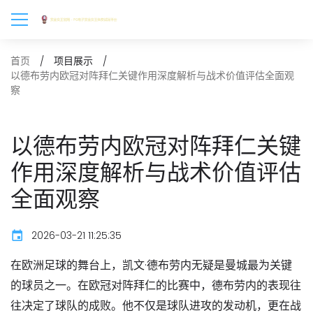
首页
项目展示
以德布劳内欧冠对阵拜仁关键作用深度解析与战术价值评估全面观
察
以德布劳内欧冠对阵拜仁关键
作用深度解析与战术价值评估
全面观察
2026-03-21 11:25:35
在欧洲足球的舞台上，凯文·德布劳内无疑是曼城最为关键
的球员之一。在欧冠对阵拜仁的比赛中，德布劳内的表现往
往决定了球队的成败。他不仅是球队进攻的发动机，更在战