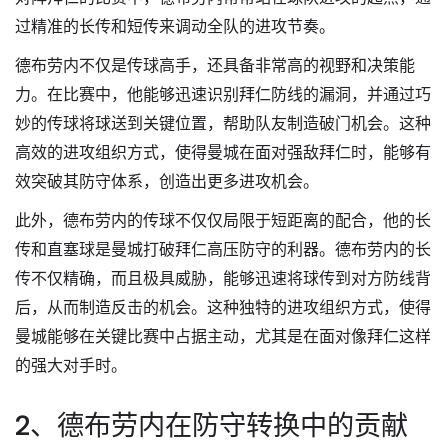
过精准的长传和短传来调动全队的进攻节奏。
德布劳内不仅是传球高手，还具备非常高的视野和决策能
力。在比赛中，他能够迅速识别拜仁防线的漏洞，并通过巧
妙的传球将球送到关键位置，帮助队友制造破门机会。这种
高效的进攻组织方式，使得曼城在面对强敌拜仁时，能够有
效突破其防守体系，创造出更多进攻机会。
此外，德布劳内的传球不仅仅局限于短距离的配合，他的长
传和直塞球是曼城打破拜仁高压防守的利器。德布劳内的长
传不仅精确，而且极具威胁，能够迅速将球传到对方防线背
后，从而制造反击的机会。这种独特的进攻组织方式，使得
曼城能够在关键比赛中占据主动，尤其是在面对像拜仁这样
的强大对手时。
2、德布劳内在防守转换中的贡献