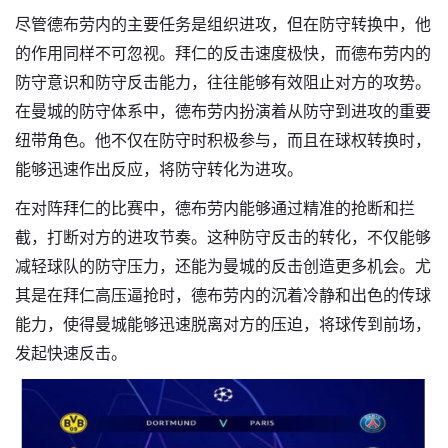
尽管德布劳内的主要任务是组织进攻，但在防守转换中，他
的作用同样不可忽视。拜仁的反击速度极快，而德布劳内的
防守意识和防守反击能力，往往能够有效阻止对方的攻势。
在曼城的防守体系中，德布劳内扮演着从防守到进攻的重要
纽带角色。他不仅在防守时积极参与，而且在球权转换时，
能够迅速作出反应，将防守转化为进攻。
在对阵拜仁的比赛中，德布劳内能够通过精准的抢断和拦
截，打断对方的进攻节奏。这种防守反击的转化，不仅能够
减轻球队的防守压力，还能为曼城的反击创造更多机会。尤
其是在拜仁高压逼抢时，德布劳内的沉着冷静和出色的传球
能力，使得曼城能够迅速脱离对方的压迫，将球传到前场，
发起快速反击。