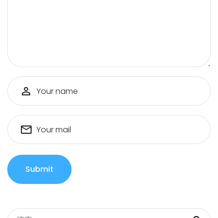
Your name
Your mail
Submit