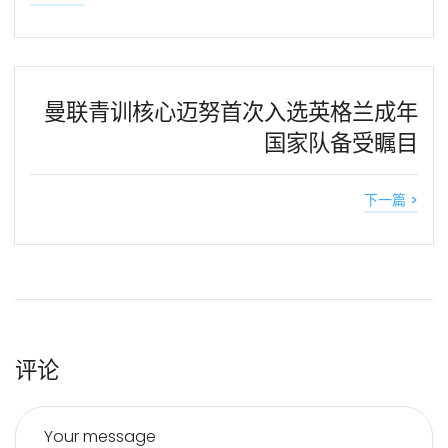
曼联青训核心迈努首次入选英格兰成年
国家队备受瞩目
下一篇 >
评论
Your message