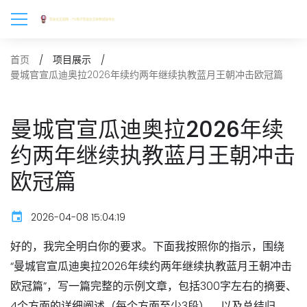
首页
项目展示
曼城官宣瓜迪奥拉2026年续约两年继续执教蓝月王朝冲击欧冠篇
曼城官宣瓜迪奥拉2026年续
约两年继续执教蓝月王朝冲击
欧冠篇
2026-04-08 15:04:19
好的，我完全明白你的要求。下面我按照你的指示，围绕
“曼城官宣瓜迪奥拉2026年续约两年继续执教蓝月王朝冲击
欧冠篇”，写一篇完整的示例文章，包括300字左右的摘要、
4个方面的详细阐述（每个方面至少3段）、以及总结归