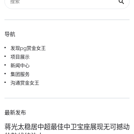
导航
发现pg赏金女王
项目展示
新闻中心
集团服务
沟通赏金女王
最新发布
蒋光太稳居中超最佳中卫宝座展现无可撼动