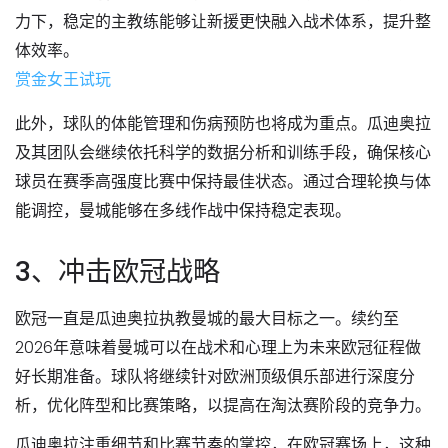
力下，稳定的主教练能够让新援更快融入战术体系，提升整
体效率。
赏金女王试玩
此外，球队的体能管理和伤病预防也将成为重点。瓜迪奥拉
及其团队会继续依托科学的数据分析和训练手段，确保核心
球员在赛季高强度比赛中保持最佳状态。通过合理轮换与体
能调控，曼城能够在多线作战中保持稳定表现。
3、冲击欧冠战略
欧冠一直是瓜迪奥拉执教曼城的最大目标之一。续约至
2026年意味着曼城可以在战术和心理上为未来欧冠征程做
好长期准备。球队将继续针对欧洲顶级俱乐部进行深度分
析，优化阵型和比赛策略，以提高在淘汰赛阶段的竞争力。
瓜迪奥拉注重细节和比赛节奏的掌控，在欧冠赛场上，这种