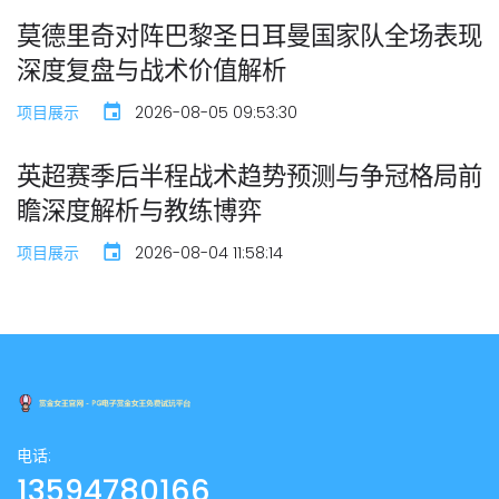
莫德里奇对阵巴黎圣日耳曼国家队全场表现
深度复盘与战术价值解析
项目展示
2026-08-05 09:53:30
英超赛季后半程战术趋势预测与争冠格局前
瞻深度解析与教练博弈
项目展示
2026-08-04 11:58:14
电话:
13594780166