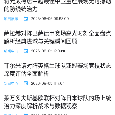
蒋光太稳居中超最佳中卫宝座展现无可撼动
的防线统治力
项目展示
2026-08-06 09:53:09
萨拉赫对阵巴萨德甲赛场高光时刻全面盘点
解析经典进球与关键瞬间回顾
新闻中心
2026-08-05 12:04:11
菲尔米诺对阵英格兰球队亚冠赛场竞技状态
深度评估全面解析
新闻中心
2026-08-05 11:17:04
莱万多夫斯基欧联杯对阵日本球队的场上统
治力深度解析战术与数据观察