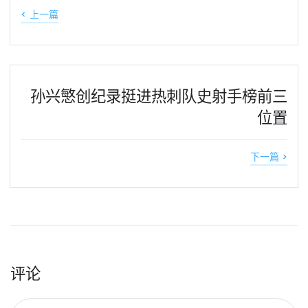
< 上一篇
孙兴慜创纪录挺进热刺队史射手榜前三
位置
下一篇 >
评论