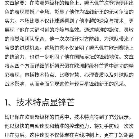
文章摘要：在欧洲超级杯的舞台上，姆巴佩首次登场便用出
色的表现震撼了全场，彰显了他作为锋线新王的无可争议的
实力。本场比赛不仅让球迷看到了他卓越的速度与技术，更
展现了他在关键时刻的冷静与高效。通过精准的跑位、灵敏
的嗅觉和团队配合，他一次次撕开对方防线，为球队带来了
宝贵的进球机会。这场首秀不仅证明了姆巴佩在欧洲赛场上
的统治力，也进一步巩固了他在国际足坛的锋线地位。文章
将从四个方面详细解析姆巴佩在欧洲超级杯首秀中建功的精
彩表现，包括技术特点、比赛智慧、心理素质以及对球队的
战术影响，从而全面呈现这位年轻巨星锋线新王的风采。
1、技术特点显锋芒
姆巴佩在欧洲超级杯的首秀中，技术特点得到了充分展示。
他以极快的启动速度和精准的控球能力，将对手防线一次次
甩在身后。这种速度不仅体现在直线冲刺上，更在于短距离