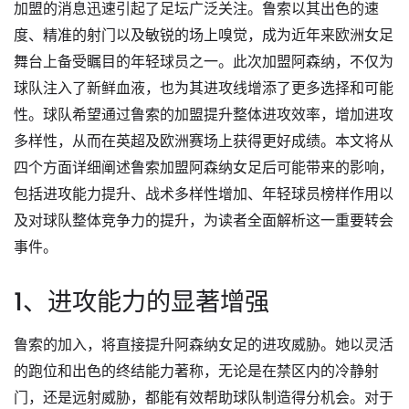
加盟的消息迅速引起了足坛广泛关注。鲁索以其出色的速
度、精准的射门以及敏锐的场上嗅觉，成为近年来欧洲女足
舞台上备受瞩目的年轻球员之一。此次加盟阿森纳，不仅为
球队注入了新鲜血液，也为其进攻线增添了更多选择和可能
性。球队希望通过鲁索的加盟提升整体进攻效率，增加进攻
多样性，从而在英超及欧洲赛场上获得更好成绩。本文将从
四个方面详细阐述鲁索加盟阿森纳女足后可能带来的影响，
包括进攻能力提升、战术多样性增加、年轻球员榜样作用以
及对球队整体竞争力的提升，为读者全面解析这一重要转会
事件。
1、进攻能力的显著增强
鲁索的加入，将直接提升阿森纳女足的进攻威胁。她以灵活
的跑位和出色的终结能力著称，无论是在禁区内的冷静射
门，还是远射威胁，都能有效帮助球队制造得分机会。对于