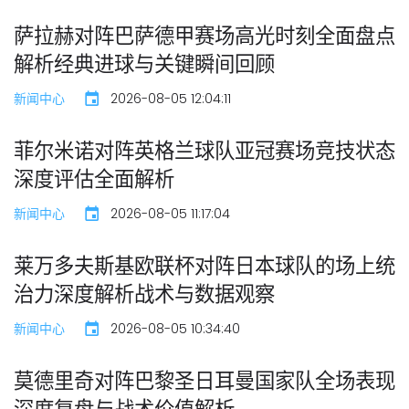
萨拉赫对阵巴萨德甲赛场高光时刻全面盘点
解析经典进球与关键瞬间回顾
新闻中心
2026-08-05 12:04:11
菲尔米诺对阵英格兰球队亚冠赛场竞技状态
深度评估全面解析
新闻中心
2026-08-05 11:17:04
莱万多夫斯基欧联杯对阵日本球队的场上统
治力深度解析战术与数据观察
新闻中心
2026-08-05 10:34:40
莫德里奇对阵巴黎圣日耳曼国家队全场表现