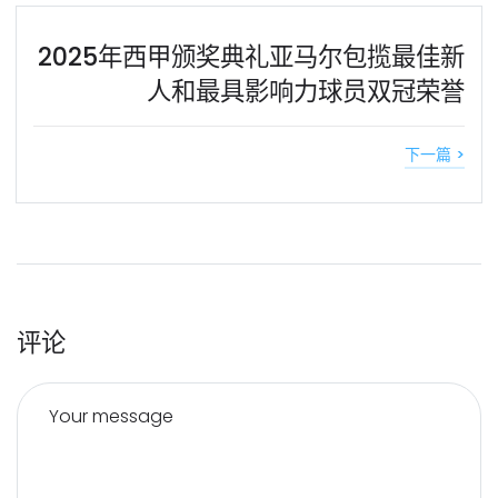
2025年西甲颁奖典礼亚马尔包揽最佳新
人和最具影响力球员双冠荣誉
下一篇 >
评论
Your message