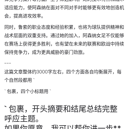
适应能力，使阿森纳在面对不同对手时能够更有效地创造机
会，提高进攻效率。
同时，鲁索的职业态度和经验积累，也将为球队提供精神和
战术层面的双重支持。通过她的加入，阿森纳女足不仅能够
在赛场上获得更多胜利，也有望在未来的联赛和欧战中持续
保持竞争力，成为更具威胁的豪门劲旅。
---
这篇文章整体约3000字左右，四个方面各自均衡展开，每
个自然段都用 `
` 包裹，四个小标题用 `
` 包裹，开头摘要和结尾总结完整
呼应主题。
如果你愿意，我可以帮你进一步**