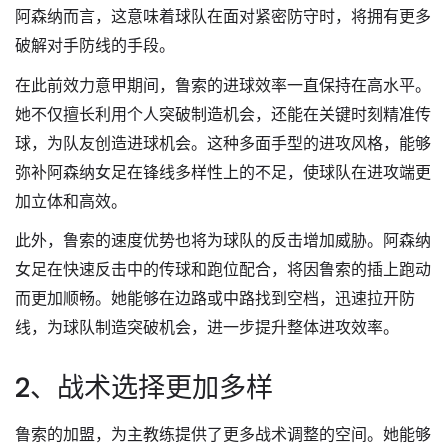
阿森纳而言，这意味着球队在面对紧密防守时，将拥有更多
破解对手防线的手段。
在此前效力意甲期间，鲁索的进球效率一直保持在高水平。
她不仅擅长利用个人突破制造机会，还能在关键时刻精准传
球，为队友创造进球机会。这种多面手型的进攻风格，能够
弥补阿森纳女足在锋线多样性上的不足，使球队在进攻端更
加立体和高效。
此外，鲁索的速度优势也将为球队的反击增加威胁。阿森纳
女足在快速反击中的传球和跑位配合，将因鲁索的插上跑动
而更加顺畅。她能够在边路或中路找到空档，迅速拉开防
线，为球队制造突破机会，进一步提升整体进攻效率。
2、战术选择更加多样
鲁索的加盟，为主教练提供了更多战术调整的空间。她能够