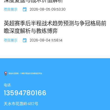
深度复盘与战术价值解析
项目展示
2026-08-05 09:53:30
英超赛季后半程战术趋势预测与争冠格局前
瞻深度解析与教练博弈
项目展示
2026-08-04 11:58:14
电话:
13594780166
天水市花激岭482号