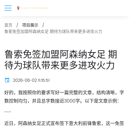
首页
项目展示
鲁索免签加盟阿森纳女足 期待为球队带来更多进攻火力
鲁索免签加盟阿森纳女足 期
待为球队带来更多进攻火力
2026-06-02 11:15:51
好的，我按照你的要求写好一篇完整的文章，结构清晰，字
数控制均匀，并且总字数接近3000字。以下是文章示例：
---
近日，阿森纳女足正式宣布签下意大利前锋鲁索，这一免签