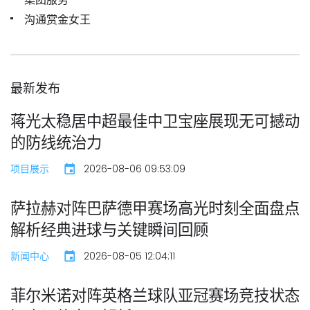
沟通赏金女王
最新发布
蒋光太稳居中超最佳中卫宝座展现无可撼动
的防线统治力
项目展示
2026-08-06 09:53:09
萨拉赫对阵巴萨德甲赛场高光时刻全面盘点
解析经典进球与关键瞬间回顾
新闻中心
2026-08-05 12:04:11
菲尔米诺对阵英格兰球队亚冠赛场竞技状态