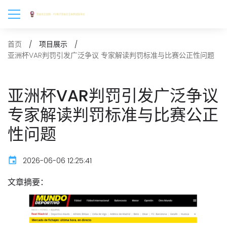
首页
项目展示
亚洲杯VAR判罚引发广泛争议 专家解读判罚标准与比赛公正性问题
亚洲杯VAR判罚引发广泛争议
专家解读判罚标准与比赛公正
性问题
2026-06-06 12:25:41
文章摘要：