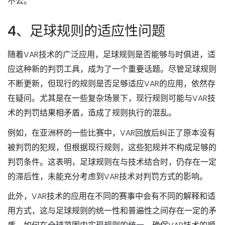
不公。
4、足球规则的适应性问题
随着VAR技术的广泛应用，足球规则是否能够与时俱进，适
应这种新的判罚工具，成为了一个重要话题。尽管足球规则
不断更新，但现行的规则是否足够适应VAR的应用，依然存
在疑问。尤其是在一些复杂场景下，现行规则可能与VAR技
术的判罚结果相矛盾，造成了规则执行的混乱。
例如，在亚洲杯的一些比赛中，VAR回放后纠正了原本没有
被判罚的犯规，但根据现行规则，这些犯规并不构成足够的
判罚条件。这表明，足球规则在与技术结合时，仍存在一定
的滞后性，未能充分考虑到VAR技术对判罚方式的影响。
此外，VAR技术的应用在不同的赛事中会有不同的解释和适
用方式，这与足球规则的统一性和普遍性之间存在一定的矛