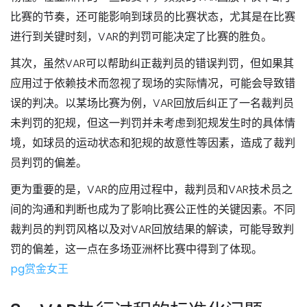
比赛的节奏，还可能影响到球员的比赛状态，尤其是在比赛
进行到关键时刻，VAR的判罚可能决定了比赛的胜负。
其次，虽然VAR可以帮助纠正裁判员的错误判罚，但如果其
应用过于依赖技术而忽视了现场的实际情况，可能会导致错
误的判决。以某场比赛为例，VAR回放后纠正了一名裁判员
未判罚的犯规，但这一判罚并未考虑到犯规发生时的具体情
境，如球员的运动状态和犯规的故意性等因素，造成了裁判
员判罚的偏差。
更为重要的是，VAR的应用过程中，裁判员和VAR技术员之
间的沟通和判断也成为了影响比赛公正性的关键因素。不同
裁判员的判罚风格以及对VAR回放结果的解读，可能导致判
罚的偏差，这一点在多场亚洲杯比赛中得到了体现。
pg赏金女王