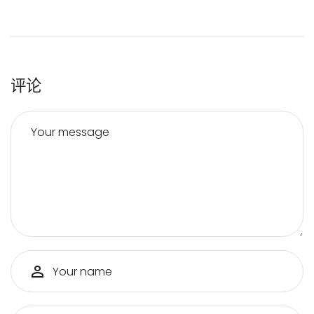
评论
Your message
Your name