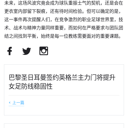
未来，这场风波究竟会成为球队重振士气的契机，还是会在
更衣室内部留下裂痕，还有待时间检验。但可以确定的是，
这一事件再次提醒人们，在竞争激烈的职业足球世界里，技
术、战术与精神力量同样重要，而如何在严格要求与团队团
结之间找到平衡，始终是每一位教练需要面对的重要课题。
巴黎圣日耳曼签约英格兰主力门将提升
女足防线稳固性
< 上一篇