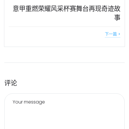
意甲重燃荣耀风采杯赛舞台再现奇迹故
事
下一篇 >
评论
Your message