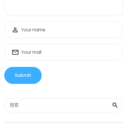
Your name
Your mail
Submit