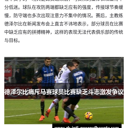
分低迷。球队在攻防两端都缺乏应有的强度，传接球节奏缓
慢，防守端也多次出现注意力不集中的情况。赛后，主教练
德泽尔比在新闻发布会上直言不讳地表示，部分球员在比赛
中缺乏应有的拼搏精神，这样的表现无法代表俱乐部的传统
与目标。