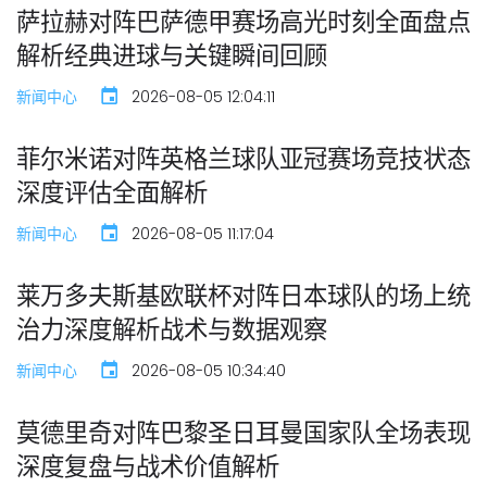
萨拉赫对阵巴萨德甲赛场高光时刻全面盘点
解析经典进球与关键瞬间回顾
新闻中心
2026-08-05 12:04:11
菲尔米诺对阵英格兰球队亚冠赛场竞技状态
深度评估全面解析
新闻中心
2026-08-05 11:17:04
莱万多夫斯基欧联杯对阵日本球队的场上统
治力深度解析战术与数据观察
新闻中心
2026-08-05 10:34:40
莫德里奇对阵巴黎圣日耳曼国家队全场表现
深度复盘与战术价值解析