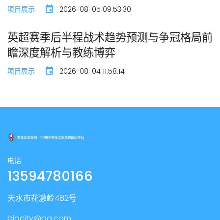
项目展示
2026-08-05 09:53:30
英超赛季后半程战术趋势预测与争冠格局前
瞻深度解析与教练博弈
项目展示
2026-08-04 11:58:14
电话:
13594780166
天水市花激岭482号
bigcity@qq.com