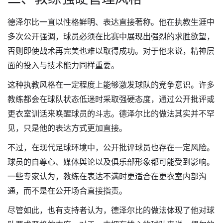
德泽尔比一直以性格鲜明、表达直接著称。他在执教生涯中
多次公开强调，球员必须在比赛中展现出强烈的求胜欲望，
否则即使战术再完美也难以取得成功。对于他来说，精神层
面的投入与技术能力同样重要。
这种执教风格在一定程度上能够激发球队的竞争意识。许多
教练都会在球队状态低迷时采取强硬态度，通过公开批评或
更衣室训话来唤醒球员的斗志。德泽尔比的做法其实并不罕
见，只是他的表达方式更加直接。
不过，在现代足球环境中，公开批评球员也存在一定风险。
球员的自尊心、媒体舆论以及俱乐部形象都可能受到影响。
一些专家认为，教练在表达不满时更适合在更衣室内部沟
通，而不是在公开场合直接指责。
尽管如此，也有支持者认为，德泽尔比的做法体现了他对球