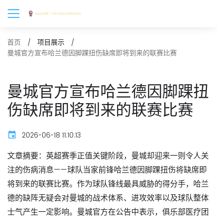
首页
项目展示
曼城官方宣布哈兰德因脚踝扭伤缺席即将到来的联赛比赛
曼城官方宣布哈兰德因脚踝扭
伤缺席即将到来的联赛比赛
2026-06-18 11:10:13
文章摘要：英超赛季正值关键阶段，曼城却迎来一则令人关
注的伤病消息——球队当家前锋哈兰德因脚踝扭伤将缺席即
将到来的联赛比赛。作为球队锋线最具威胁的得分手，哈兰
德的缺阵无疑会对曼城的战术体系、进攻效率以及球队整体
士气产生一定影响。曼城官方在公告中表示，俱乐部医疗团