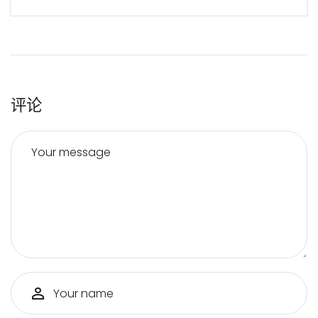
评论
Your message
Your name