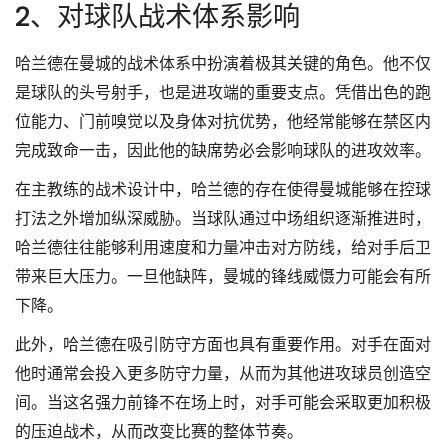
2、对球队战术体系影响
哈兰德在曼城的战术体系中扮演着极其关键的角色。他不仅
是球队的头号射手，也是进攻端的重要支点。凭借出色的跑
位能力、门前嗅觉以及身体对抗优势，他经常能够在禁区内
完成致命一击，因此他的缺席势必会影响球队的进攻效率。
在主教练的战术设计中，哈兰德的存在使得曼城能够在控球
打法之外增加纵深威胁。当球队通过中场组织逐渐推进时，
哈兰德往往能够利用速度和力量冲击对方防线，给对手后卫
带来巨大压力。一旦他缺阵，曼城的锋线威慑力可能会有所
下降。
此外，哈兰德在吸引防守方面也具有重要作用。对手在面对
他时通常会投入更多防守力量，从而为其他进攻球员创造空
间。当这名强力前锋不在场上时，对手可能会采取更加积极
的压迫战术，从而改变比赛的整体节奏。