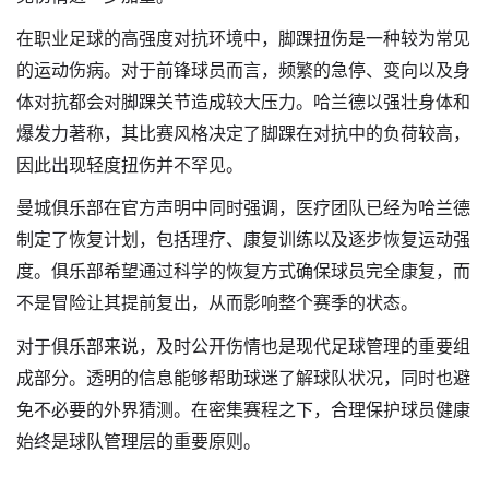
在职业足球的高强度对抗环境中，脚踝扭伤是一种较为常见
的运动伤病。对于前锋球员而言，频繁的急停、变向以及身
体对抗都会对脚踝关节造成较大压力。哈兰德以强壮身体和
爆发力著称，其比赛风格决定了脚踝在对抗中的负荷较高，
因此出现轻度扭伤并不罕见。
曼城俱乐部在官方声明中同时强调，医疗团队已经为哈兰德
制定了恢复计划，包括理疗、康复训练以及逐步恢复运动强
度。俱乐部希望通过科学的恢复方式确保球员完全康复，而
不是冒险让其提前复出，从而影响整个赛季的状态。
对于俱乐部来说，及时公开伤情也是现代足球管理的重要组
成部分。透明的信息能够帮助球迷了解球队状况，同时也避
免不必要的外界猜测。在密集赛程之下，合理保护球员健康
始终是球队管理层的重要原则。