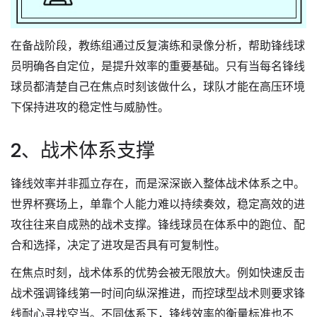
在备战阶段，教练组通过反复演练和录像分析，帮助锋线球
员明确各自定位，是提升效率的重要基础。只有当每名锋线
球员都清楚自己在焦点时刻该做什么，球队才能在高压环境
下保持进攻的稳定性与威胁性。
2、战术体系支撑
锋线效率并非孤立存在，而是深深嵌入整体战术体系之中。
世界杯赛场上，单靠个人能力难以持续奏效，稳定高效的进
攻往往来自成熟的战术支撑。锋线球员在体系中的跑位、配
合和选择，决定了进攻是否具有可复制性。
在焦点时刻，战术体系的优势会被无限放大。例如快速反击
战术强调锋线第一时间向纵深推进，而控球型战术则要求锋
线耐心寻找空当。不同体系下，锋线效率的衡量标准也不