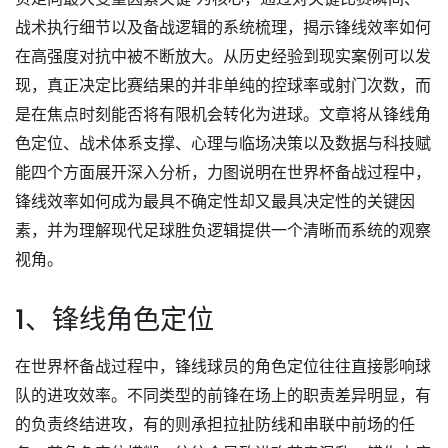
战术执行细节以及备战逻辑的系统梳理，揭示锋线效率如何
在高强度对抗中被不断放大。从历史经验到现实案例可以发
现，真正决定比赛结果的并非单纯的控球率或射门次数，而
是在焦点时刻能否将有限机会转化为进球。文章将从锋线角
色定位、战术体系支撑、心理与临场决策以及数据与科技赋
能四个方面展开深入分析，力图说明在世界杯备战过程中，
锋线效率如何成为最具不确定性却又最具决定性的关键因
素，并为理解现代足球胜负逻辑提供一个清晰而系统的观察
视角。
1、锋线角色定位
在世界杯备战过程中，锋线球员的角色定位往往直接影响球
队的进攻效率。不同类型的前锋在场上的职责差异明显，有
的负责终结进攻，有的则承担拉扯防线和串联中前场的任