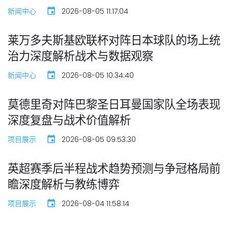
新闻中心
2026-08-05 11:17:04
莱万多夫斯基欧联杯对阵日本球队的场上统
治力深度解析战术与数据观察
新闻中心
2026-08-05 10:34:40
莫德里奇对阵巴黎圣日耳曼国家队全场表现
深度复盘与战术价值解析
项目展示
2026-08-05 09:53:30
英超赛季后半程战术趋势预测与争冠格局前
瞻深度解析与教练博弈
项目展示
2026-08-04 11:58:14