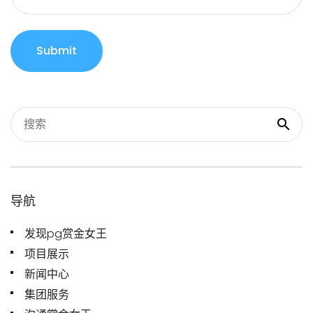
Submit
导航
发现pg赏金女王
项目展示
新闻中心
集团服务