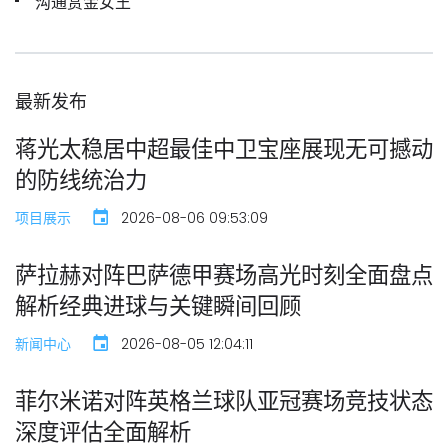
沟通赏金女王
最新发布
蒋光太稳居中超最佳中卫宝座展现无可撼动
的防线统治力
项目展示
2026-08-06 09:53:09
萨拉赫对阵巴萨德甲赛场高光时刻全面盘点
解析经典进球与关键瞬间回顾
新闻中心
2026-08-05 12:04:11
菲尔米诺对阵英格兰球队亚冠赛场竞技状态
深度评估全面解析