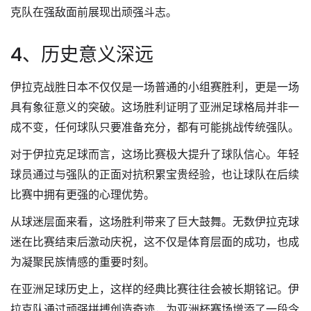
克队在强敌面前展现出顽强斗志。
4、历史意义深远
伊拉克战胜日本不仅仅是一场普通的小组赛胜利，更是一场
具有象征意义的突破。这场胜利证明了亚洲足球格局并非一
成不变，任何球队只要准备充分，都有可能挑战传统强队。
对于伊拉克足球而言，这场比赛极大提升了球队信心。年轻
球员通过与强队的正面对抗积累宝贵经验，也让球队在后续
比赛中拥有更强的心理优势。
从球迷层面来看，这场胜利带来了巨大鼓舞。无数伊拉克球
迷在比赛结束后激动庆祝，这不仅是体育层面的成功，也成
为凝聚民族情感的重要时刻。
在亚洲足球历史上，这样的经典比赛往往会被长期铭记。伊
拉克队通过顽强拼搏创造奇迹，为亚洲杯赛场增添了一段令