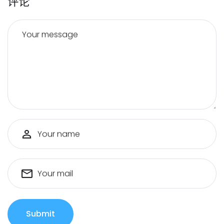
评论
Your message
Your name
Your mail
Submit