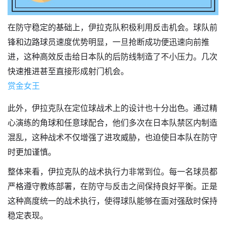
在防守稳定的基础上，伊拉克队积极利用反击机会。球队前
锋和边路球员速度优势明显，一旦抢断成功便迅速向前推
进，这种高效反击给日本队的后防线制造了不小压力。几次
快速推进甚至直接形成射门机会。
赏金女王
此外，伊拉克队在定位球战术上的设计也十分出色。通过精
心演练的角球和任意球配合，他们多次在日本队禁区内制造
混乱，这种战术不仅增强了进攻威胁，也迫使日本队在防守
时更加谨慎。
整体来看，伊拉克队的战术执行力非常到位。每一名球员都
严格遵守教练部署，在防守与反击之间保持良好平衡。正是
这种高度统一的战术执行，使得球队能够在面对强敌时保持
稳定表现。