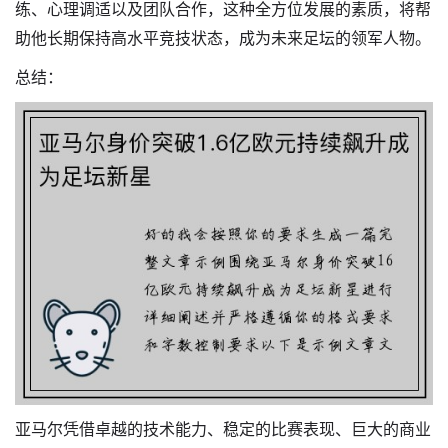
练、心理调适以及团队合作，这种全方位发展的素质，将帮
助他长期保持高水平竞技状态，成为未来足坛的领军人物。
总结：
亚马尔凭借卓越的技术能力、稳定的比赛表现、巨大的商业