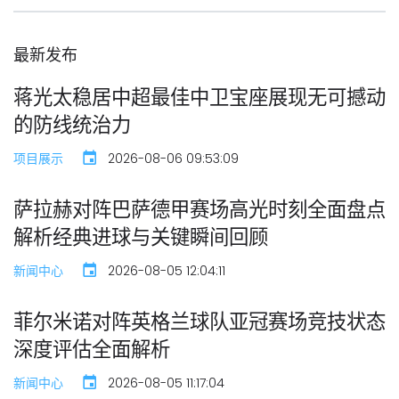
最新发布
蒋光太稳居中超最佳中卫宝座展现无可撼动
的防线统治力
项目展示
2026-08-06 09:53:09
萨拉赫对阵巴萨德甲赛场高光时刻全面盘点
解析经典进球与关键瞬间回顾
新闻中心
2026-08-05 12:04:11
菲尔米诺对阵英格兰球队亚冠赛场竞技状态
深度评估全面解析
新闻中心
2026-08-05 11:17:04