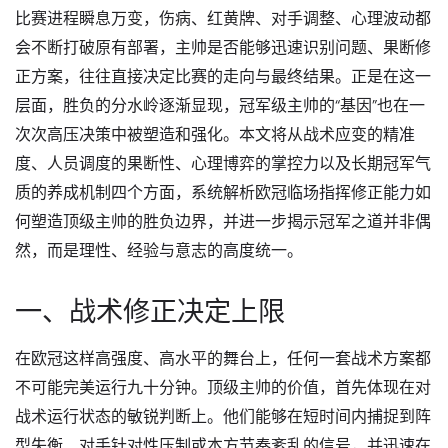
比赛进程瞬息万变，伤病、红黄牌、对手调整、心理波动都
会不断打破原有部署，主帅是否能够迅速识别问题、果断修
正方案，往往直接决定比赛的走向与最终结果。正是在这一
层面，胜负的分水岭逐渐显现，冠军级主帅的“基因”也在一
次次高压决策中被塑造和强化。本文将从战术应变的精准
度、人员调度的果断性、心理博弈的掌控力以及长期冠军气
质的养成机制四个方面，系统解析欧冠临场指挥修正能力如
何塑造顶级主帅的胜负边界，并进一步揭示冠军之道并非偶
然，而是理性、经验与意志的高度统一。
一、战术修正决定上限
在欧冠这样高强度、高水平的舞台上，任何一套战术方案都
不可能完美运行九十分钟。顶级主帅的价值，首先体现在对
战术运行状态的敏锐判断上。他们能够在短时间内捕捉到阵
型失衡、对手针对性压制或本方节奏紊乱的信号，并迅速在