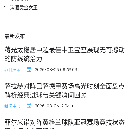
沟通赏金女王
最新发布
蒋光太稳居中超最佳中卫宝座展现无可撼动
的防线统治力
项目展示
2026-08-06 09:53:09
萨拉赫对阵巴萨德甲赛场高光时刻全面盘点
解析经典进球与关键瞬间回顾
新闻中心
2026-08-05 12:04:11
菲尔米诺对阵英格兰球队亚冠赛场竞技状态