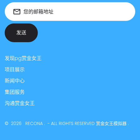
您的邮箱地址
发送
发现pg赏金女王
项目展示
新闻中心
集团服务
沟通赏金女王
©
2026
RECONA
.
- ALL RIGHTS RESERVED
赏金女王模拟器
.