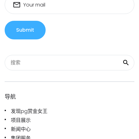
Your mail
Submit
导航
发现pg赏金女王
项目展示
新闻中心
集团服务