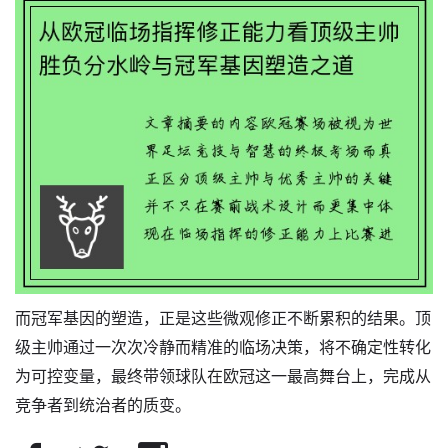
而冠军基因的塑造，正是这些微观修正不断累积的结果。顶
级主帅通过一次次冷静而精准的临场决策，将不确定性转化
为可控变量，最终带领球队在欧冠这一最高舞台上，完成从
竞争者到统治者的质变。