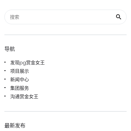
导航
发现pg赏金女王
项目展示
新闻中心
集团服务
沟通赏金女王
最新发布