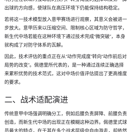
出球的方向感，使球队在高压环境下仍能保持结构稳定。
若将这一技术模型放入意甲赛场进行观察，其意义会被进一
步放大。意甲历来以压缩空间、限制核心区域为防守哲学，
新生代中场若能在这种环境下通过技术完成“微突破”，本身
就构成了对防守体系的瓦解。
因此，技术评估的重点正在从“动作完成度”转向“动作前后对
局势的改变”。佩德里所代表的，是一种通过连续正确选择
来累积优势的技术范式，这对中场价值评估提出了更高维度
的要求。
二、战术适配演进
传统意甲中场强调明确分工，例如后腰负责屏障、前腰负责
创造，而新生代中场的出现正在模糊这种边界。佩德里式球
员最大的特点，在于其在多个战术层级中自由游走，却依然