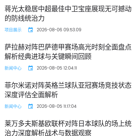
蒋光太稳居中超最佳中卫宝座展现无可撼动
的防线统治力
项目展示
2026-08-06 09:53:09
萨拉赫对阵巴萨德甲赛场高光时刻全面盘点
解析经典进球与关键瞬间回顾
新闻中心
2026-08-05 12:04:11
菲尔米诺对阵英格兰球队亚冠赛场竞技状态
深度评估全面解析
新闻中心
2026-08-05 11:17:04
莱万多夫斯基欧联杯对阵日本球队的场上统
治力深度解析战术与数据观察