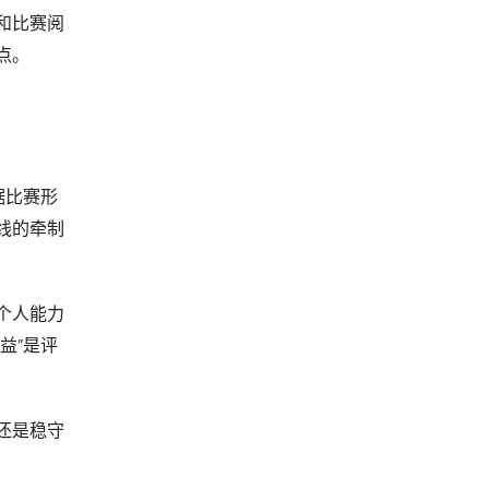
和比赛阅
点。
据比赛形
线的牵制
个人能力
益”是评
还是稳守