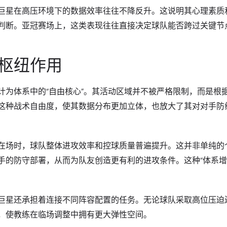
巨星在高压环境下的数据效率往往不降反升。这说明其心理素质
判断。亚冠赛场上，这类表现往往直接决定球队能否跨过关键节
枢纽作用
计为体系中的“自由核心”。其活动区域并不被严格限制，而是根
这种战术自由度，使其数据分布更加立体，也放大了其对对手防
在场时，球队整体进攻效率和控球质量普遍提升。这并非单纯的
手的防守部署，从而为队友创造更有利的进攻条件。这种“体系增
巨星还承担着连接不同阵容配置的任务。无论球队采取高位压迫
，使教练在临场调整中拥有更大弹性空间。