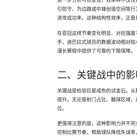
进一步分析可以发现，效率并不仅仅
引防守、为边路或中锋创造空间等行
进攻成功率。这种结构性效率，正是
在亚冠这样节奏变化明显、对抗强度
手，迪巴拉式球员的数据波动相对较
漫长赛程中提供了可靠的下限保障。
二、关键战中的影
关键战是检验巨星成色的试金石。从
提升。无论是射门占比、触球区域，
位。
更值得注意的是，这种影响力并不完
控制比赛节奏，帮助球队降低失误率