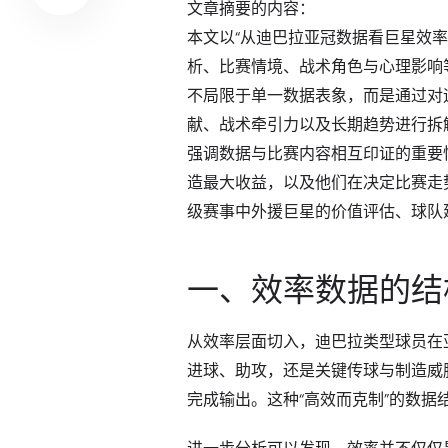
文章摘要的内容：
本文以“从迪巴拉亚冠数据看巨星效
析、比赛情境、战术角色与心理影响
不局限于单一数据表象，而是通过对
献、战术牵引力以及长期趋势进行拆解
强调数据与比赛内容相互印证的重要
造最大收益，以及他们在决定比赛走
级赛事中外援巨星的价值评估、球队
一、效率数据的结
从效率层面切入，迪巴拉类型球员在
进球、助攻，还是关键传球与制造威
完成输出。这种“高效而克制”的数