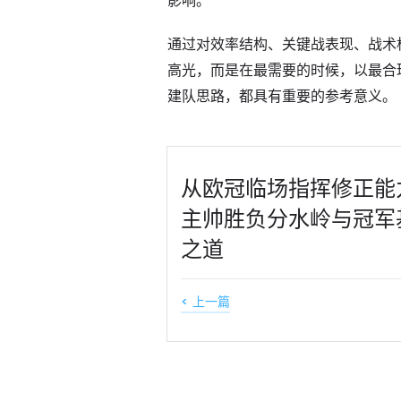
影响。
通过对效率结构、关键战表现、战术
高光，而是在最需要的时候，以最合
建队思路，都具有重要的参考意义。
从欧冠临场指挥修正能
主帅胜负分水岭与冠军
之道
< 上一篇