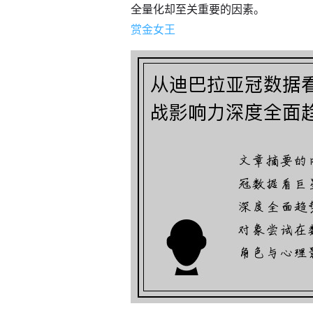
全量化却至关重要的因素。
赏金女王