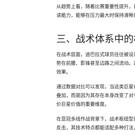
从趋势上看，随着比赛重要性提升，
读能力，能够在压力最大时保持清晰
三、战术体系中的
在战术层面，迪巴拉式球员往往被设
势在前腰、影锋甚至边路之间流动。
效果。
通过数据对比可以发现，当这类巨星
叠加，而是因为其存在本身改变了对
价巨星价值的重要维度。
在亚冠多线作战背景下，战术枢纽型
反击，其技术特点都能适配多种打法