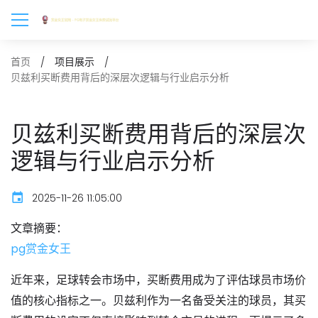
首页
项目展示
贝兹利买断费用背后的深层次逻辑与行业启示分析
贝兹利买断费用背后的深层次
逻辑与行业启示分析
2025-11-26 11:05:00
文章摘要：
pg赏金女王
近年来，足球转会市场中，买断费用成为了评估球员市场价
值的核心指标之一。贝兹利作为一名备受关注的球员，其买