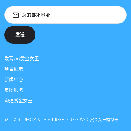
您的邮箱地址
发送
发现pg赏金女王
项目展示
新闻中心
集团服务
沟通赏金女王
©
2026
RECONA
.
- ALL RIGHTS RESERVED
赏金女王模拟器
.