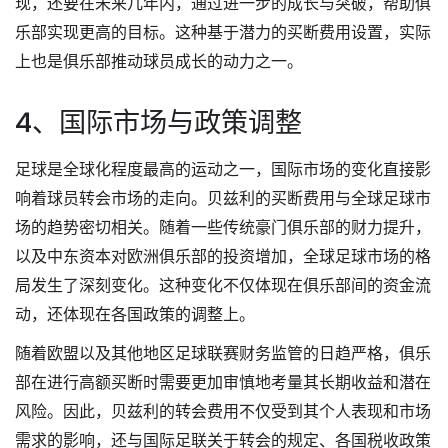
现，还要在未来几年内，通过进一步的成长与突破，帮助俱
乐部实现更高的目标。这种基于潜力的买断费用设置，实际
上也是俱乐部推动球员成长的动力之一。
4、国际市场与政策调整
足球是全球化程度最高的运动之一，国际市场的变化直接影
响着球员转会市场的走向。贝兹利的买断费用与全球足球市
场的趋势密切相关。随着一些传统豪门俱乐部的财力提升，
以及中东资本对欧洲俱乐部的投资增加，全球足球市场的格
局发生了深刻变化。这种变化不仅体现在俱乐部间的资金流
动，还体现在各国政策的调整上。
随着欧盟以及其他地区足球联赛财务监管的日趋严格，俱乐
部在进行高额买断时需要更加审慎地考量其长期收益和潜在
风险。因此，贝兹利的转会费用不仅受到其个人表现和市场
需求的影响，还与国际足联关于转会的规定、各国税收政策