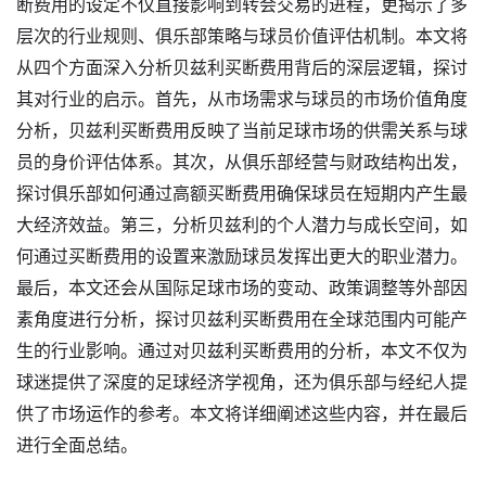
断费用的设定不仅直接影响到转会交易的进程，更揭示了多
层次的行业规则、俱乐部策略与球员价值评估机制。本文将
从四个方面深入分析贝兹利买断费用背后的深层逻辑，探讨
其对行业的启示。首先，从市场需求与球员的市场价值角度
分析，贝兹利买断费用反映了当前足球市场的供需关系与球
员的身价评估体系。其次，从俱乐部经营与财政结构出发，
探讨俱乐部如何通过高额买断费用确保球员在短期内产生最
大经济效益。第三，分析贝兹利的个人潜力与成长空间，如
何通过买断费用的设置来激励球员发挥出更大的职业潜力。
最后，本文还会从国际足球市场的变动、政策调整等外部因
素角度进行分析，探讨贝兹利买断费用在全球范围内可能产
生的行业影响。通过对贝兹利买断费用的分析，本文不仅为
球迷提供了深度的足球经济学视角，还为俱乐部与经纪人提
供了市场运作的参考。本文将详细阐述这些内容，并在最后
进行全面总结。