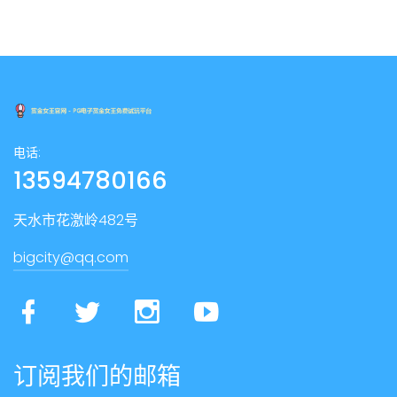
电话:
13594780166
天水市花激岭482号
bigcity@qq.com
订阅我们的邮箱