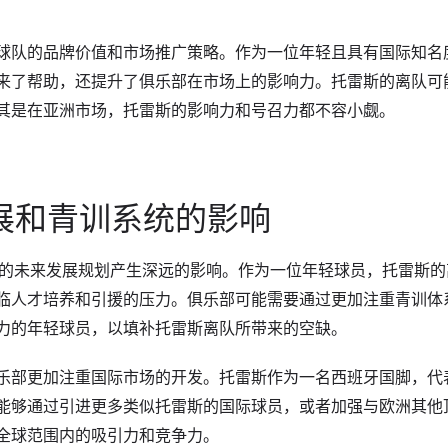
球队的品牌价值和市场推广策略。作为一位年轻且具有国际知名
来了帮助，还提升了俱乐部在市场上的影响力。托雷斯的离队可
其是在亚洲市场，托雷斯的影响力和号召力都不容小觑。
展和青训系统的影响
部的未来发展规划产生深远的影响。作为一位年轻球员，托雷斯的
临人才培养和引援的压力。俱乐部可能需要通过更加注重青训体
力的年轻球员，以填补托雷斯离队所带来的空缺。
乐部更加注重国际市场的开发。托雷斯作为一名西班牙国脚，代
能够通过引进更多类似托雷斯的国际球员，或者加强与欧洲其他
全球范围内的吸引力和竞争力。