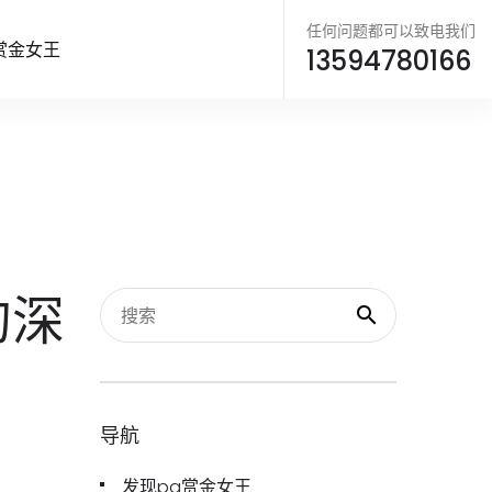
任何问题都可以致电我们
赏金女王
13594780166
的深
导航
发现pg赏金女王