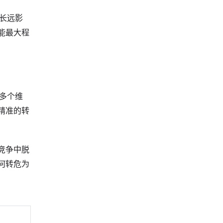
长远影
能最大程
多个维
精准的转
竞争中脱
何转危为