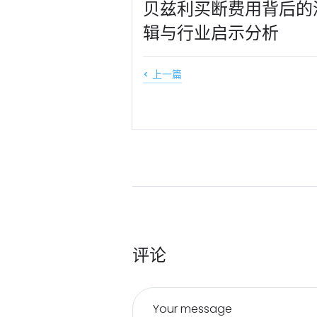
贝兹利买断费用背后的
辑与行业启示分析
< 上一篇
评论
Your message