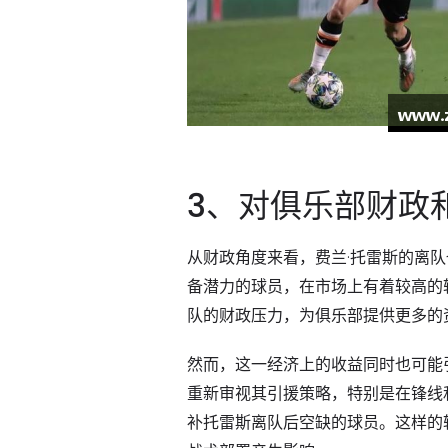
3、对俱乐部财政
从财政角度来看，费兰·托雷斯的离
备潜力的球员，在市场上有着较高的
队的财政压力，为俱乐部提供更多的
然而，这一经济上的收益同时也可能
重新审视其引援策略，特别是在锋线
补托雷斯离队后空缺的球员。这样的