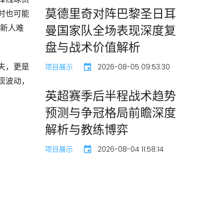
莫德里奇对阵巴黎圣日耳
时也可能
“新人难
曼国家队全场表现深度复
盘与战术价值解析
失，更是
项目展示
2026-08-05 09:53:30
现波动，
英超赛季后半程战术趋势
预测与争冠格局前瞻深度
解析与教练博弈
项目展示
2026-08-04 11:58:14