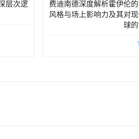
深层次逻
费迪南德深度解析霍伊伦的
风格与场上影响力及其对现
球的