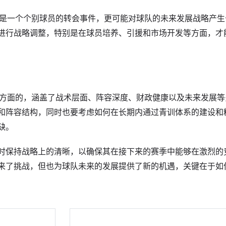
仅是一个个别球员的转会事件，更可能对球队的未来发展战略产生
进行战略调整，特别是在球员培养、引援和市场开发等方面，才
多方面的，涵盖了战术层面、阵容深度、财政健康以及未来发展等
和阵容结构，同时也要考虑如何在长期内通过青训体系的建设和
缺。
时保持战略上的清晰，以确保其在接下来的赛季中能够在激烈的
来了挑战，但也为球队未来的发展提供了新的机遇，关键在于如