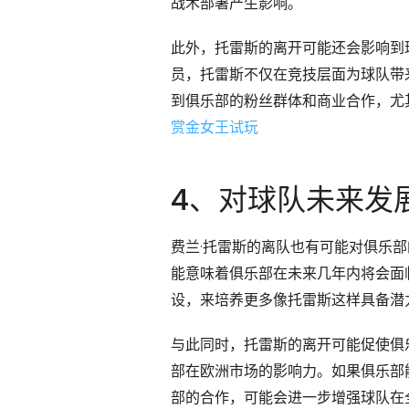
战术部署产生影响。
此外，托雷斯的离开可能还会影响到
员，托雷斯不仅在竞技层面为球队带
到俱乐部的粉丝群体和商业合作，尤
赏金女王试玩
4、对球队未来发
费兰·托雷斯的离队也有可能对俱乐
能意味着俱乐部在未来几年内将会面
设，来培养更多像托雷斯这样具备潜
与此同时，托雷斯的离开可能促使俱
部在欧洲市场的影响力。如果俱乐部
部的合作，可能会进一步增强球队在