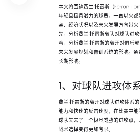
本文将围绕费兰·托雷斯（Ferran 
年轻且极具潜力的球员，一直以来都
容、经济状况以及未来发展方向带来
先，分析费兰·托雷斯离队对球队进
着，分析费兰·托雷斯的离开对俱乐
未来发展规划和青训系统的影响。通
长期影响。
1、对球队进攻体
费兰·托雷斯的离开对球队进攻体系
能力和快速的反击速度，在比赛中能
球队失去了一个极具威胁的进攻点，
战术选择变得更加有限。