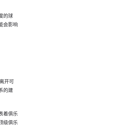
度的球
能会影响
离开可
系的建
表着俱乐
顶级俱乐