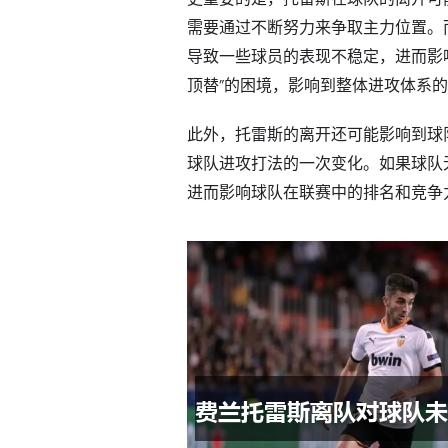
需要通过不断努力来争取主力位置。
导致一些球员的表现不稳定，进而影
顶替”的困境，影响到整体进攻体系
此外，托雷斯的离开还可能影响到球
球队进攻打法的一次变化。如果球队
进而影响球队在联赛中的排名和竞争